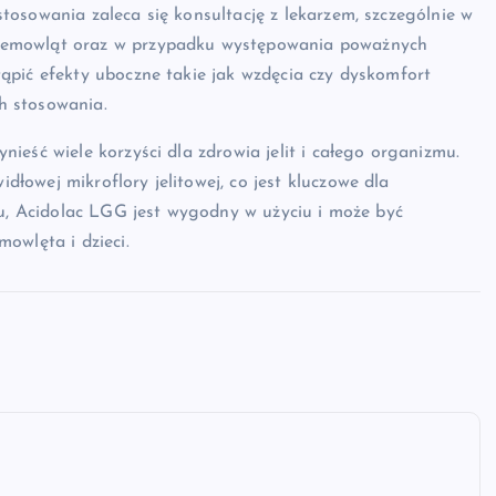
osowania zaleca się konsultację z lekarzem, szczególnie w
iemowląt oraz w przypadku występowania poważnych
ąpić efekty uboczne takie jak wzdęcia czy dyskomfort
ch stosowania.
ieść wiele korzyści dla zdrowia jelit i całego organizmu.
owej mikroflory jelitowej, co jest kluczowe dla
tu, Acidolac LGG jest wygodny w użyciu i może być
owlęta i dzieci.