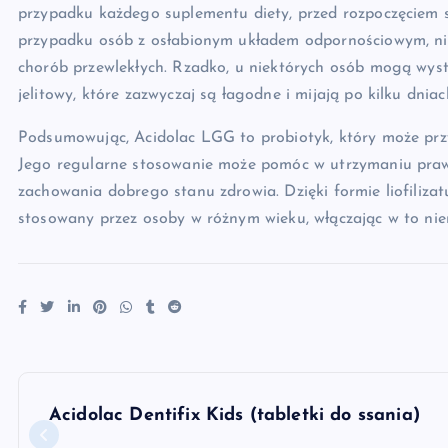
przypadku każdego suplementu diety, przed rozpoczęciem st
przypadku osób z osłabionym układem odpornościowym, n
chorób przewlekłych. Rzadko, u niektórych osób mogą wyst
jelitowy, które zazwyczaj są łagodne i mijają po kilku dnia
Podsumowując, Acidolac LGG to probiotyk, który może przyn
Jego regularne stosowanie może pomóc w utrzymaniu prawidł
zachowania dobrego stanu zdrowia. Dzięki formie liofiliza
stosowany przez osoby w różnym wieku, włączając w to niem
N
Acidolac Dentifix Kids (tabletki do ssania)