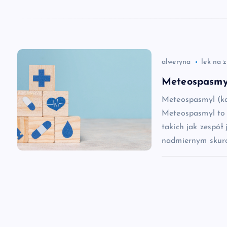
w
p
i
alweryna
lek na 
s
Meteospasmyl
Meteospasmyl (ka
u
Meteospasmyl to 
takich jak zespół 
nadmiernym skurc