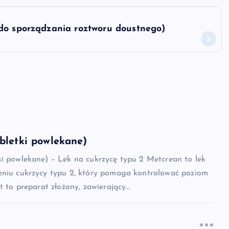
do sporządzania roztworu doustnego)
bletki powlekane)
ki powlekane) – Lek na cukrzycę typu 2 Metcrean to lek
eniu cukrzycy typu 2, który pomaga kontrolować poziom
st to preparat złożony, zawierający…