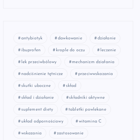
antybiotyk
dawkowanie
działanie
ibuprofen
krople do oczu
leczenie
lek przeciwbólowy
mechanizm działania
nadciśnienie tętnicze
przeciwwskazania
skutki uboczne
skład
skład i działanie
składniki aktywne
suplement diety
tabletki powlekane
układ odpornościowy
witamina C
wskazania
zastosowanie