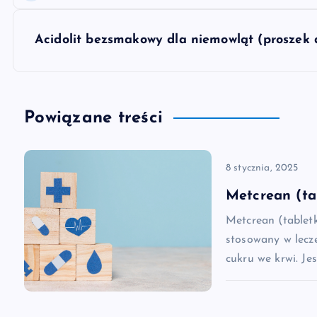
a
w
Acidolit bezsmakowy dla niemowląt (proszek 
i
g
Powiązane treści
a
8 stycznia, 2025
c
Metcrean (ta
Metcrean (tablet
j
stosowany w lecz
cukru we krwi. Je
a