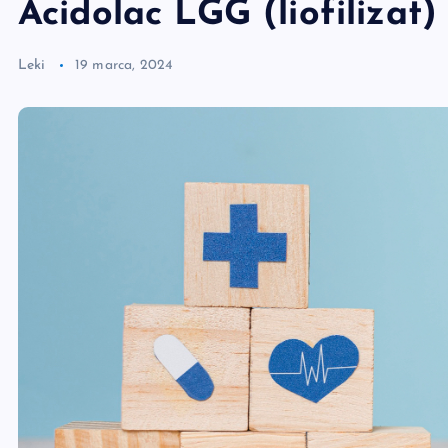
Acidolac LGG (liofilizat)
Leki
19 marca, 2024