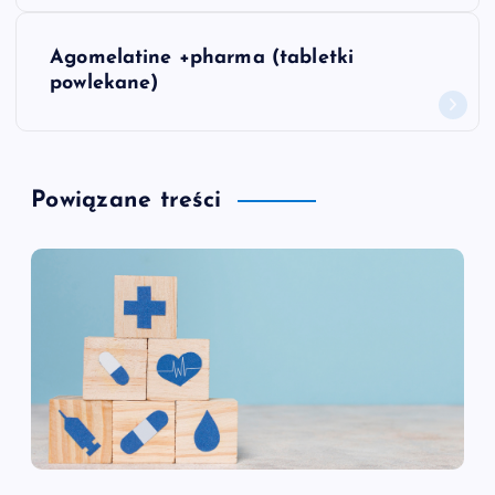
w
Agomelatine +pharma (tabletki
powlekane)
i
g
Powiązane treści
a
c
j
a
w
p