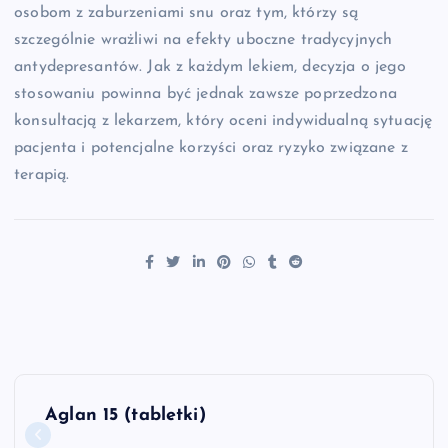
osobom z zaburzeniami snu oraz tym, którzy są
szczególnie wrażliwi na efekty uboczne tradycyjnych
antydepresantów. Jak z każdym lekiem, decyzja o jego
stosowaniu powinna być jednak zawsze poprzedzona
konsultacją z lekarzem, który oceni indywidualną sytuację
pacjenta i potencjalne korzyści oraz ryzyko związane z
terapią.
N
Aglan 15 (tabletki)
a