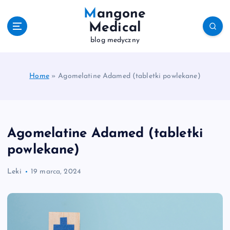
S
Mangone
k
Medical
i
blog medyczny
p
t
o
c
Home
»
Agomelatine Adamed (tabletki powlekane)
o
n
t
e
Agomelatine Adamed (tabletki
n
t
powlekane)
Leki
19 marca, 2024