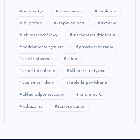
antybiotyk
dawkowanie
działanie
ibuprofen
krople do oczu
leczenie
lek przeciwbólowy
mechanizm działania
nadciśnienie tętnicze
przeciwwskazania
skutki uboczne
skład
skład i działanie
składniki aktywne
suplement diety
tabletki powlekane
układ odpornościowy
witamina C
wskazania
zastosowanie