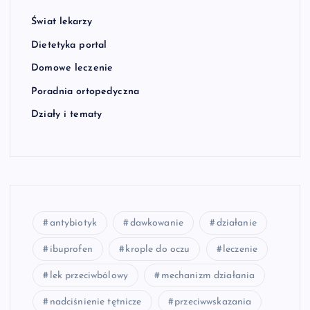
Świat lekarzy
Dietetyka portal
Domowe leczenie
Poradnia ortopedyczna
Działy i tematy
antybiotyk
dawkowanie
działanie
ibuprofen
krople do oczu
leczenie
lek przeciwbólowy
mechanizm działania
nadciśnienie tętnicze
przeciwwskazania