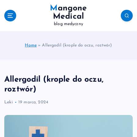
S
Mangone
k
Medical
i
blog medyczny
p
t
o
c
Home
»
Allergodil (krople do oczu, roztwór)
o
n
t
e
Allergodil (krople do oczu,
n
t
roztwór)
Leki
19 marca, 2024