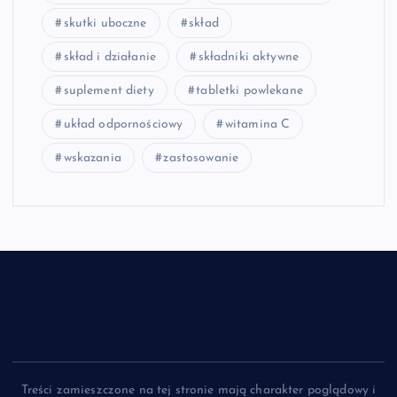
skutki uboczne
skład
skład i działanie
składniki aktywne
suplement diety
tabletki powlekane
układ odpornościowy
witamina C
wskazania
zastosowanie
Treści zamieszczone na tej stronie mają charakter poglądowy i