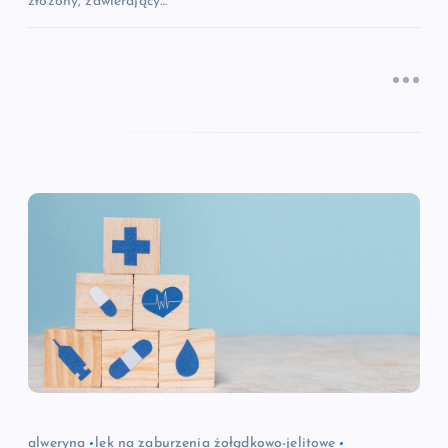
złożony, zawierający…
alweryna
lek na zaburzenia żołądkowo-jelitowe