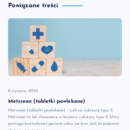
Powiązane treści
a
c
j
a
w
p
i
8 stycznia, 2025
Metcrean (tabletki powlekane)
s
Metcrean (tabletki powlekane) – Lek na cukrzycę typu 2
Metcrean to lek stosowany w leczeniu cukrzycy typu 2, który
u
pomaga kontrolować poziom cukru we krwi. Jest to preparat