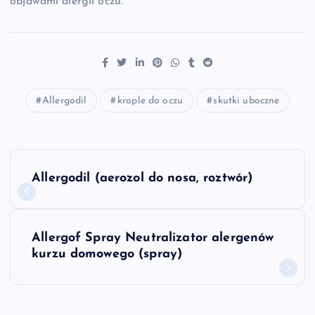
objawami alergii oczu.
Allergodil
krople do oczu
skutki uboczne
N
Allergodil (aerozol do nosa, roztwór)
a
w
Allergof Spray Neutralizator alergenów
kurzu domowego (spray)
i
g