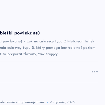
bletki powlekane)
ki powlekane) – Lek na cukrzycę typu 2 Metcrean to lek
eniu cukrzycy typu 2, który pomaga kontrolować poziom
st to preparat złożony, zawierający…
zaburzenia żołądkowo-jelitowe
8 stycznia, 2025