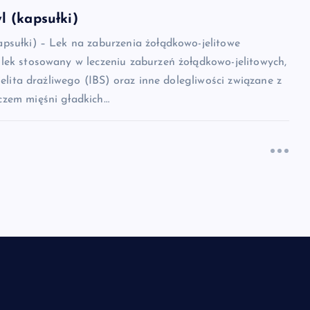
 (kapsułki)
psułki) – Lek na zaburzenia żołądkowo-jelitowe
lek stosowany w leczeniu zaburzeń żołądkowo-jelitowych,
jelita drażliwego (IBS) oraz inne dolegliwości związane z
zem mięśni gładkich…