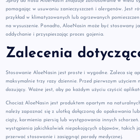
Spray do nosa AloeNasin znajduje zastosowanie w wielu sy
pomagając w usuwaniu zanieczyszczeń i alergenów. Jest r
przykład w klimatyzowanych lub ogrzewanych pomieszczenia
na wysuszenie. Ponadto, AloeNasin może być stosowany jako
oddychanie i przyspieszając proces gojenia.
Zalecenia dotycząc
Stosowanie AloeNasin jest proste i wygodne. Zaleca się a
maksymalnie trzy razy dziennie. Przed pierwszym użyciem 
dozujący. Ważne jest, aby po każdym użyciu czyścić aplikato
Chociaż AloeNasin jest produktem opartym na naturalnych
należy zapoznać się z ulotką dołączoną do opakowania lub
ciąży, karmienia piersią lub występowania innych schorzeń
wystąpienia jakichkolwiek niepokojących objawów, takich ja
przerwać stosowanie i zasięgnąć porady medycznej.