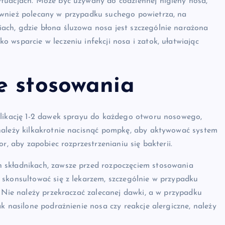
tuacjach. Może być używany do codziennej higieny nosa,
ównież polecany w przypadku suchego powietrza, na
ch, gdzie błona śluzowa nosa jest szczególnie narażona
 wsparcie w leczeniu infekcji nosa i zatok, ułatwiając
e stosowania
plikację 1-2 dawek sprayu do każdego otworu nosowego,
należy kilkakrotnie nacisnąć pompkę, aby aktywować system
r, aby zapobiec rozprzestrzenianiu się bakterii.
 składnikach, zawsze przed rozpoczęciem stosowania
 skonsultować się z lekarzem, szczególnie w przypadku
. Nie należy przekraczać zalecanej dawki, a w przypadku
k nasilone podrażnienie nosa czy reakcje alergiczne, należy