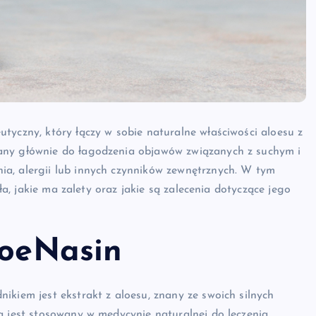
tyczny, który łączy w sobie naturalne właściwości aloesu z
any głównie do łagodzenia objawów związanych z suchym i
a, alergii lub innych czynników zewnętrznych. W tym
ała, jakie ma zalety oraz jakie są zalecenia dotyczące jego
loeNasin
ikiem jest ekstrakt z aloesu, znany ze swoich silnych
a jest stosowany w medycynie naturalnej do leczenia