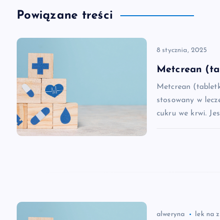
w
Powiązane treści
i
8 stycznia, 2025
g
Metcrean (ta
a
Metcrean (tablet
stosowany w lecz
c
cukru we krwi. Je
j
a
w
alweryna
lek na 