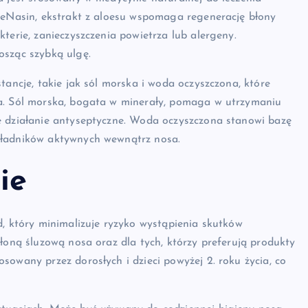
loeNasin, ekstrakt z aloesu wspomaga regenerację błony
terie, zanieczyszczenia powietrza lub alergeny.
osząc szybką ulgę.
tancje, takie jak sól morska i woda oczyszczona, które
sa. Sól morska, bogata w minerały, pomaga w utrzymaniu
e działanie antyseptyczne. Woda oczyszczona stanowi bazę
kładników aktywnych wewnątrz nosa.
ie
d, który minimalizuje ryzyko wystąpienia skutków
łoną śluzową nosa oraz dla tych, którzy preferują produkty
sowany przez dorosłych i dzieci powyżej 2. roku życia, co