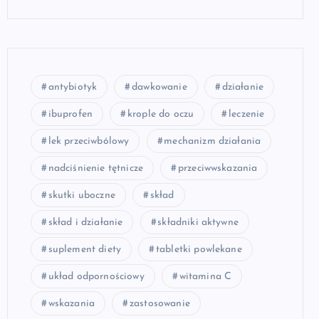
antybiotyk
dawkowanie
działanie
ibuprofen
krople do oczu
leczenie
lek przeciwbólowy
mechanizm działania
nadciśnienie tętnicze
przeciwwskazania
skutki uboczne
skład
skład i działanie
składniki aktywne
suplement diety
tabletki powlekane
układ odpornościowy
witamina C
wskazania
zastosowanie