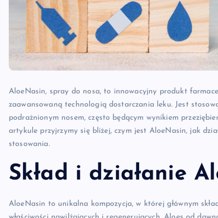
AloeNasin, spray do nosa, to innowacyjny produkt farmaceu
zaawansowaną technologią dostarczania leku. Jest stosow
podrażnionym nosem, często będącym wynikiem przeziębieni
artykule przyjrzymy się bliżej, czym jest AloeNasin, jak dzi
stosowania.
Skład i działanie A
AloeNasin to unikalna kompozycja, w której głównym składn
właściwości nawilżających i regenerujących. Aloes od dawn