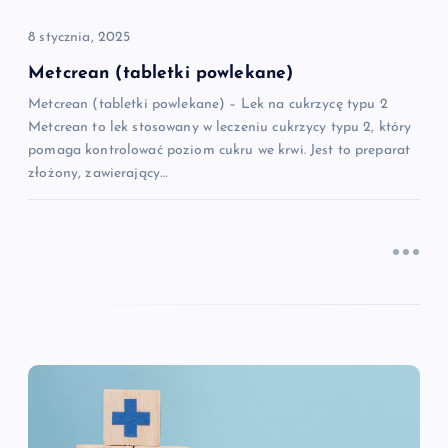
p
8 stycznia, 2025
i
Metcrean (tabletki powlekane)
Metcrean (tabletki powlekane) – Lek na cukrzycę typu 2
s
Metcrean to lek stosowany w leczeniu cukrzycy typu 2, który
pomaga kontrolować poziom cukru we krwi. Jest to preparat
u
złożony, zawierający…