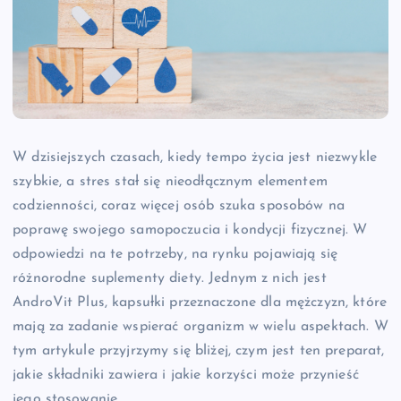
W dzisiejszych czasach, kiedy tempo życia jest niezwykle
szybkie, a stres stał się nieodłącznym elementem
codzienności, coraz więcej osób szuka sposobów na
poprawę swojego samopoczucia i kondycji fizycznej. W
odpowiedzi na te potrzeby, na rynku pojawiają się
różnorodne suplementy diety. Jednym z nich jest
AndroVit Plus, kapsułki przeznaczone dla mężczyzn, które
mają za zadanie wspierać organizm w wielu aspektach. W
tym artykule przyjrzymy się bliżej, czym jest ten preparat,
jakie składniki zawiera i jakie korzyści może przynieść
jego stosowanie.