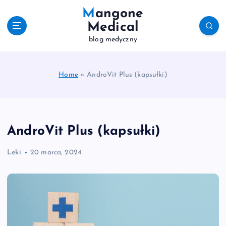
S
Mangone
k
Medical
i
blog medyczny
p
t
o
c
Home
»
AndroVit Plus (kapsułki)
o
n
t
e
AndroVit Plus (kapsułki)
n
t
Leki
20 marca, 2024