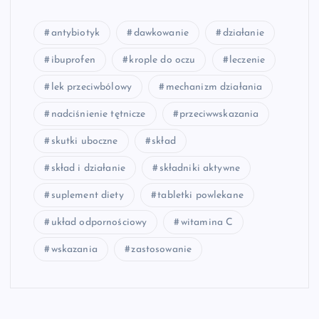
antybiotyk
dawkowanie
działanie
ibuprofen
krople do oczu
leczenie
lek przeciwbólowy
mechanizm działania
nadciśnienie tętnicze
przeciwwskazania
skutki uboczne
skład
skład i działanie
składniki aktywne
suplement diety
tabletki powlekane
układ odpornościowy
witamina C
wskazania
zastosowanie