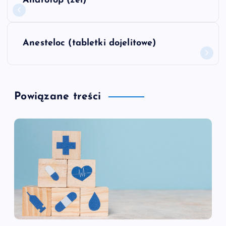
Androtop (żel)
a
w
Anesteloc (tabletki dojelitowe)
i
g
Powiązane treści
a
c
j
a
w