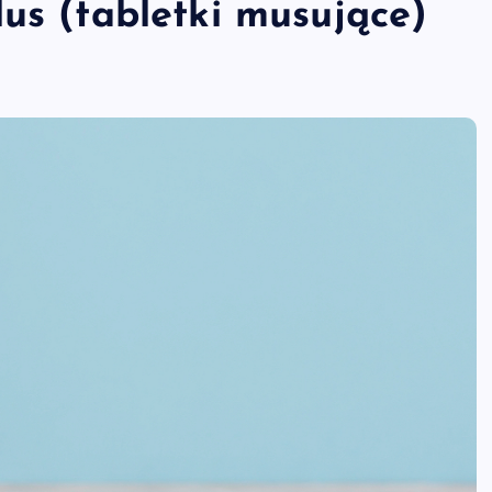
us (tabletki musujące)