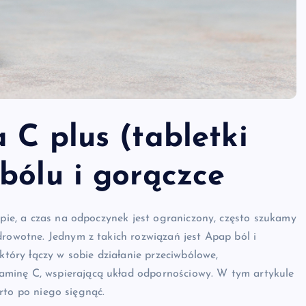
 C plus (tabletki
bólu i gorączce
mpie, a czas na odpoczynek jest ograniczony, często szukamy
drowotne. Jednym z takich rozwiązań jest Apap ból i
który łączy w sobie działanie przeciwbólowe,
aminę C, wspierającą układ odpornościowy. W tym artykule
warto po niego sięgnąć.