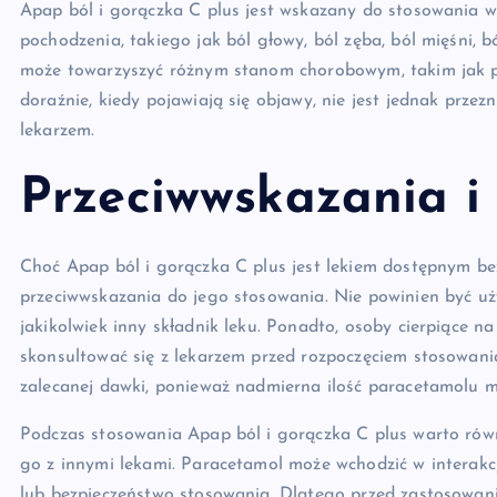
Apap ból i gorączka C plus jest wskazany do stosowania
pochodzenia, takiego jak ból głowy, ból zęba, ból mięśni, 
może towarzyszyć różnym stanom chorobowym, takim jak prz
doraźnie, kiedy pojawiają się objawy, nie jest jednak prze
lekarzem.
Przeciwwskazania i 
Choć Apap ból i gorączka C plus jest lekiem dostępnym be
przeciwwskazania do jego stosowania. Nie powinien być u
jakikolwiek inny składnik leku. Ponadto, osoby cierpiące n
skonsultować się z lekarzem przed rozpoczęciem stosowania
zalecanej dawki, ponieważ nadmierna ilość paracetamolu m
Podczas stosowania Apap ból i gorączka C plus warto równ
go z innymi lekami. Paracetamol może wchodzić w interakc
lub bezpieczeństwo stosowania. Dlatego przed zastosowani