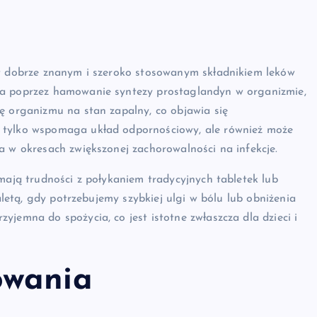
st dobrze znanym i szeroko stosowanym składnikiem leków
ła poprzez hamowanie syntezy prostaglandyn w organizmie,
ę organizmu na stan zapalny, co objawia się
 tylko wspomaga układ odpornościowy, ale również może
a w okresach zwiększonej zachorowalności na infekcje.
mają trudności z połykaniem tradycyjnych tabletek lub
zaletą, gdy potrzebujemy szybkiej ulgi w bólu lub obniżenia
jemna do spożycia, co jest istotne zwłaszcza dla dzieci i
owania