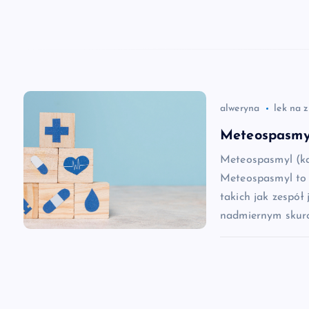
j
a
w
alweryna
lek na 
p
Meteospasmyl
i
Meteospasmyl (ka
Meteospasmyl to 
s
takich jak zespół 
nadmiernym skurc
u