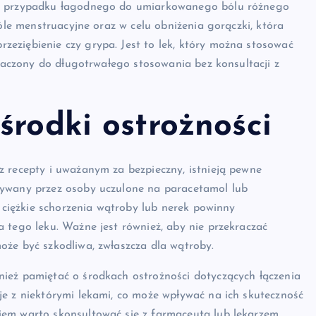
 w przypadku łagodnego do umiarkowanego bólu różnego
bóle menstruacyjne oraz w celu obniżenia gorączki, która
eziębienie czy grypa. Jest to lek, który można stosować
znaczony do długotrwałego stosowania bez konsultacji z
środki ostrożności
z recepty i uważanym za bezpieczny, istnieją pewne
żywany przez osoby uczulone na paracetamol lub
a ciężkie schorzenia wątroby lub nerek powinny
 tego leku. Ważne jest również, aby nie przekraczać
oże być szkodliwa, zwłaszcza dla wątroby.
ież pamiętać o środkach ostrożności dotyczących łączenia
je z niektórymi lekami, co może wpływać na ich skuteczność
em warto skonsultować się z farmaceutą lub lekarzem,