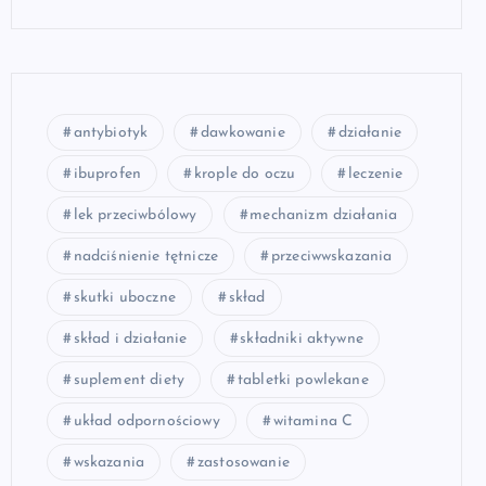
antybiotyk
dawkowanie
działanie
ibuprofen
krople do oczu
leczenie
lek przeciwbólowy
mechanizm działania
nadciśnienie tętnicze
przeciwwskazania
skutki uboczne
skład
skład i działanie
składniki aktywne
suplement diety
tabletki powlekane
układ odpornościowy
witamina C
wskazania
zastosowanie