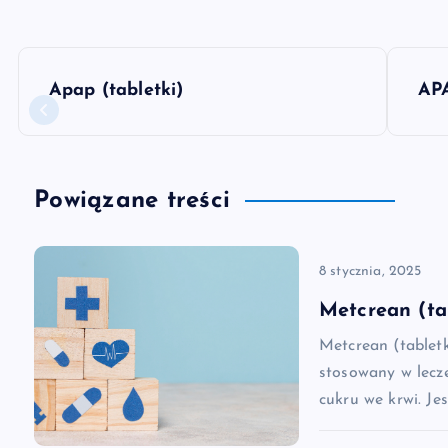
N
Apap (tabletki)
APA
a
w
Powiązane treści
i
8 stycznia, 2025
g
Metcrean (ta
a
Metcrean (tablet
stosowany w lecz
c
cukru we krwi. Je