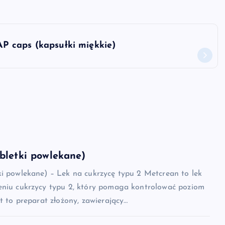
P caps (kapsułki miękkie)
bletki powlekane)
ki powlekane) – Lek na cukrzycę typu 2 Metcrean to lek
eniu cukrzycy typu 2, który pomaga kontrolować poziom
st to preparat złożony, zawierający…