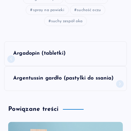
spray na powieki
suchość oczu
suchy zespół oka
N
Argadopin (tabletki)
a
w
Argentussin gardło (pastylki do ssania)
i
g
Powiązane treści
a