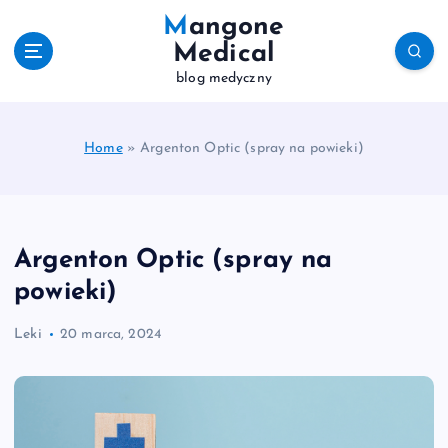
S
Mangone
k
Medical
i
blog medyczny
p
t
o
c
Home
»
Argenton Optic (spray na powieki)
o
n
t
e
Argenton Optic (spray na
n
t
powieki)
Leki
20 marca, 2024