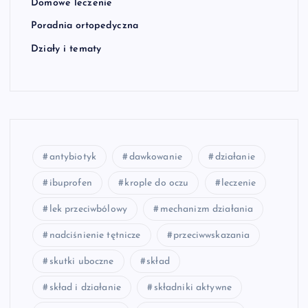
Domowe leczenie
Poradnia ortopedyczna
Działy i tematy
antybiotyk
dawkowanie
działanie
ibuprofen
krople do oczu
leczenie
lek przeciwbólowy
mechanizm działania
nadciśnienie tętnicze
przeciwwskazania
skutki uboczne
skład
skład i działanie
składniki aktywne