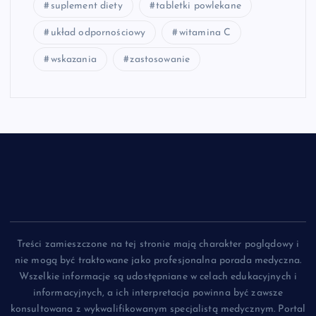
suplement diety
tabletki powlekane
układ odpornościowy
witamina C
wskazania
zastosowanie
Treści zamieszczone na tej stronie mają charakter poglądowy i
nie mogą być traktowane jako profesjonalna porada medyczna.
Wszelkie informacje są udostępniane w celach edukacyjnych i
informacyjnych, a ich interpretacja powinna być zawsze
konsultowana z wykwalifikowanym specjalistą medycznym. Portal