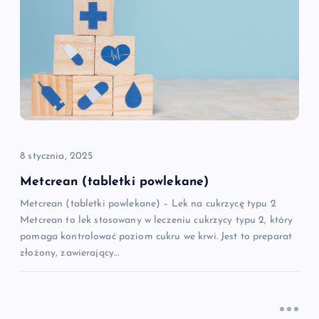
c
j
a
w
p
8 stycznia, 2025
i
Metcrean (tabletki powlekane)
Metcrean (tabletki powlekane) – Lek na cukrzycę typu 2
s
Metcrean to lek stosowany w leczeniu cukrzycy typu 2, który
pomaga kontrolować poziom cukru we krwi. Jest to preparat
u
złożony, zawierający…