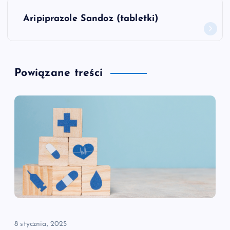
w
Aripiprazole Sandoz (tabletki)
i
g
Powiązane treści
a
c
j
a
w
p
8 stycznia, 2025