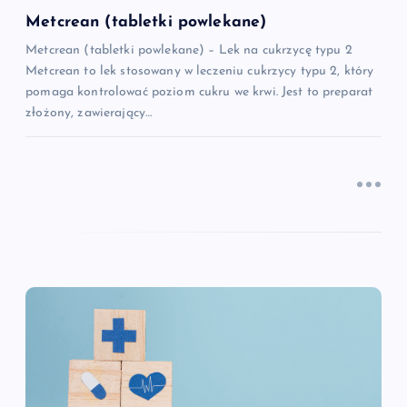
i
Metcrean (tabletki powlekane)
Metcrean (tabletki powlekane) – Lek na cukrzycę typu 2
s
Metcrean to lek stosowany w leczeniu cukrzycy typu 2, który
pomaga kontrolować poziom cukru we krwi. Jest to preparat
u
złożony, zawierający…