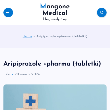
S
Mangone
k
Medical
i
blog medyczny
p
t
o
c
Home
»
Aripiprazole +pharma (tabletki)
o
n
t
e
Aripiprazole +pharma (tabletki)
n
t
Leki
20 marca, 2024