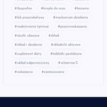
ibuprofen
krople do oczu
leczenie
lek przeciwbólowy
mechanizm działania
nadciśnienie tętnicze
przeciwwskazania
skutki uboczne
skład
skład i działanie
składniki aktywne
suplement diety
tabletki powlekane
układ odpornościowy
witamina C
wskazania
zastosowanie