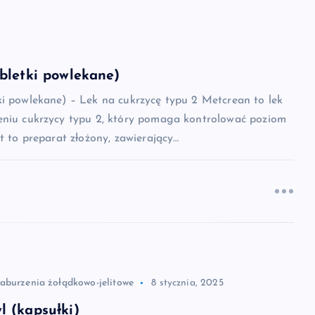
bletki powlekane)
ki powlekane) – Lek na cukrzycę typu 2 Metcrean to lek
eniu cukrzycy typu 2, który pomaga kontrolować poziom
st to preparat złożony, zawierający…
zaburzenia żołądkowo-jelitowe
8 stycznia, 2025
 (kapsułki)