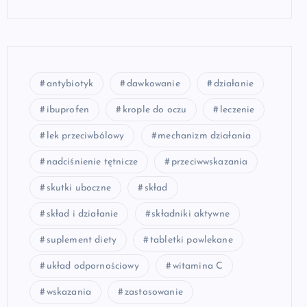
antybiotyk
dawkowanie
działanie
ibuprofen
krople do oczu
leczenie
lek przeciwbólowy
mechanizm działania
nadciśnienie tętnicze
przeciwwskazania
skutki uboczne
skład
skład i działanie
składniki aktywne
suplement diety
tabletki powlekane
układ odpornościowy
witamina C
wskazania
zastosowanie