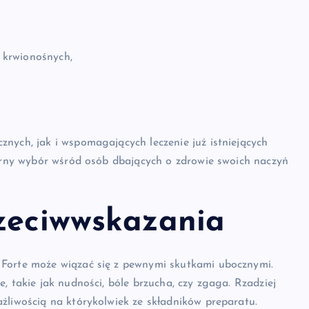
 krwionośnych,
nych, jak i wspomagających leczenie już istniejących
larny wybór wśród osób dbających o zdrowie swoich naczyń
rzeciwwskazania
 Forte może wiązać się z pewnymi skutkami ubocznymi.
, takie jak nudności, bóle brzucha, czy zgaga. Rzadziej
żliwością na którykolwiek ze składników preparatu.