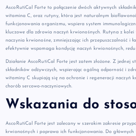
AscoRutiCal Forte to połączenie dwóch aktywnych składni
witamina C, oraz rutyny, która jest naturalnym bioflawon
funkcjonowania organizmu, wspiera system immunologiczny, 
kluczowe dla zdrowia naczyń krwionośnych. Rutyna z kolei w
naczynia krwionośne, zmniejszając ich przepuszczalność i ł
efektywnie wspomaga kondycję naczyń krwionośnych, reduku
Działanie AscoRutiCal Forte jest zatem złożone. Z jednej 
składników odżywczych, wspierając ogólną odporność i zdrow
witaminy C skupiają się na ochronie i regeneracji naczyń 
chorób sercowo-naczyniowych.
Wskazania do stos
AscoRutiCal Forte jest zalecany w szerokim zakresie przyp
krwionośnych i poprawa ich funkcjonowania. Do głównych 