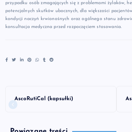
przypadku osób zmagających się z problemami żylaków, he
potencjalnych skutków ubocznych, dla większości pacjentó
kondycji naczyń krwionośnych oraz ogólnego stanu zdrowia
konsultacja medyczna przed rozpoczęciem stosowania.
N
AscoRutiCal (kapsułki)
As
a
w
Powiązane treści