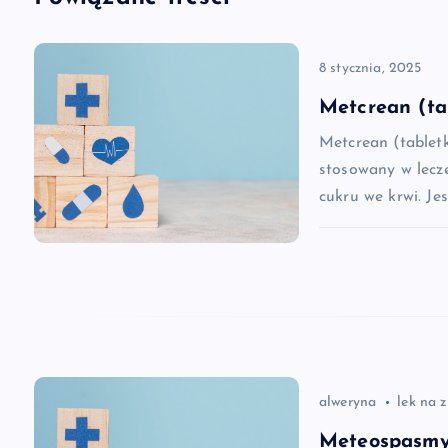
i
8 stycznia, 2025
g
Metcrean (ta
a
Metcrean (tablet
stosowany w lecz
c
cukru we krwi. Je
j
a
w
alweryna
lek na 
p
Meteospasmyl