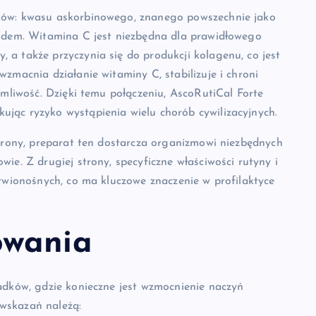
ków: kwasu askorbinowego, znanego powszechnie jako
oidem. Witamina C jest niezbędna dla prawidłowego
a także przyczynia się do produkcji kolagenu, co jest
zmacnia działanie witaminy C, stabilizuje i chroni
amliwość. Dzięki temu połączeniu, AscoRutiCal Forte
jąc ryzyko wystąpienia wielu chorób cywilizacyjnych.
strony, preparat ten dostarcza organizmowi niezbędnych
ie. Z drugiej strony, specyficzne właściwości rutyny i
krwionośnych, co ma kluczowe znaczenie w profilaktyce
owania
adków, gdzie konieczne jest wzmocnienie naczyń
wskazań należą: