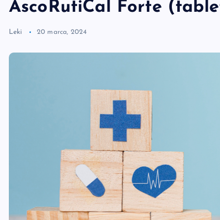
AscoRutiCal Forte (tabl
Leki
20 marca, 2024