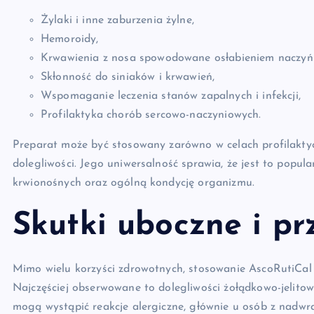
Żylaki i inne zaburzenia żylne,
Hemoroidy,
Krwawienia z nosa spowodowane osłabieniem naczyń
Skłonność do siniaków i krwawień,
Wspomaganie leczenia stanów zapalnych i infekcji,
Profilaktyka chorób sercowo-naczyniowych.
Preparat może być stosowany zarówno w celach profilaktycz
dolegliwości. Jego uniwersalność sprawia, że jest to popu
krwionośnych oraz ogólną kondycję organizmu.
Skutki uboczne i p
Mimo wielu korzyści zdrowotnych, stosowanie AscoRutiCal
Najczęściej obserwowane to dolegliwości żołądkowo-jelitowe
mogą wystąpić reakcje alergiczne, głównie u osób z nadwra