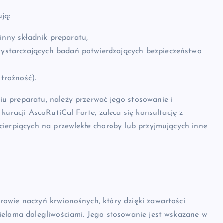
ją:
inny składnik preparatu,
 wystarczających badań potwierdzających bezpieczeństwo
strożność).
u preparatu, należy przerwać jego stosowanie i
kuracji AscoRutiCal Forte, zaleca się konsultację z
cierpiących na przewlekłe choroby lub przyjmujących inne
owie naczyń krwionośnych, który dzięki zawartości
ieloma dolegliwościami. Jego stosowanie jest wskazane w