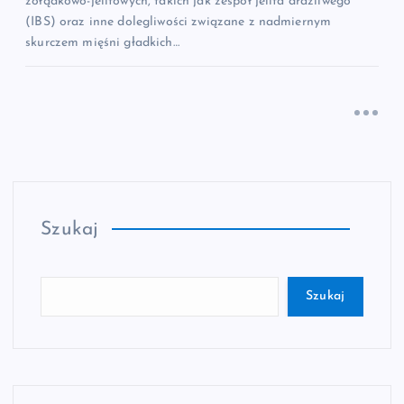
żołądkowo-jelitowych, takich jak zespół jelita drażliwego
(IBS) oraz inne dolegliwości związane z nadmiernym
skurczem mięśni gładkich…
Szukaj
Szukaj