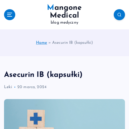
S
Mangone
k
Medical
i
blog medyczny
p
t
o
c
Home
»
Asecurin IB (kapsułki)
o
n
t
e
Asecurin IB (kapsułki)
n
t
Leki
20 marca, 2024