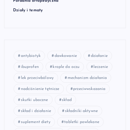
Poradnia ortopedyczna
Działy i tematy
antybiotyk
dawkowanie
działanie
ibuprofen
krople do oczu
leczenie
lek przeciwbólowy
mechanizm działania
nadciśnienie tętnicze
przeciwwskazania
skutki uboczne
skład
skład i działanie
składniki aktywne
suplement diety
tabletki powlekane