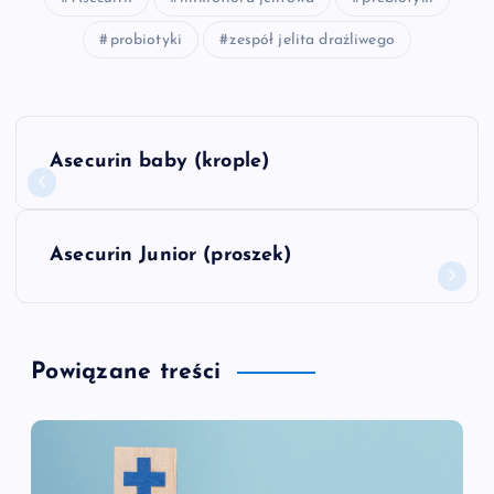
probiotyki
zespół jelita drażliwego
N
Asecurin baby (krople)
a
w
Asecurin Junior (proszek)
i
g
Powiązane treści
a
c