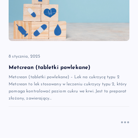
j
a
w
p
8 stycznia, 2025
i
Metcrean (tabletki powlekane)
Metcrean (tabletki powlekane) – Lek na cukrzycę typu 2
s
Metcrean to lek stosowany w leczeniu cukrzycy typu 2, który
pomaga kontrolować poziom cukru we krwi. Jest to preparat
u
złożony, zawierający…