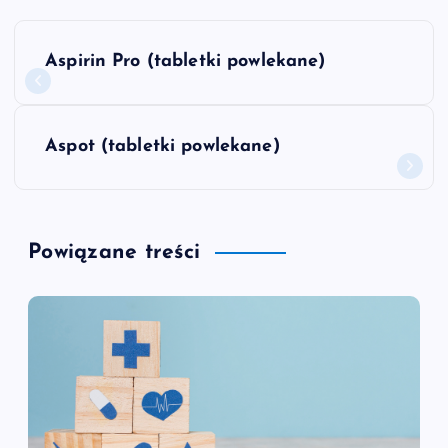
N
Aspirin Pro (tabletki powlekane)
a
w
Aspot (tabletki powlekane)
i
g
Powiązane treści
a
c
j
a