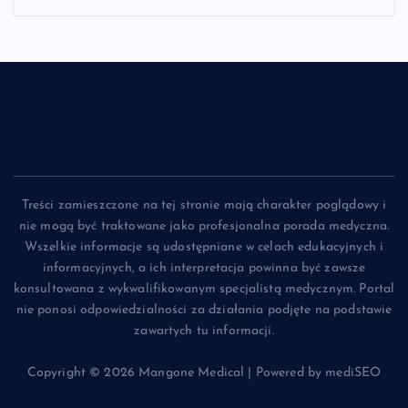
Treści zamieszczone na tej stronie mają charakter poglądowy i
nie mogą być traktowane jako profesjonalna porada medyczna.
Wszelkie informacje są udostępniane w celach edukacyjnych i
informacyjnych, a ich interpretacja powinna być zawsze
konsultowana z wykwalifikowanym specjalistą medycznym. Portal
nie ponosi odpowiedzialności za działania podjęte na podstawie
zawartych tu informacji.
Copyright © 2026 Mangone Medical | Powered by mediSEO