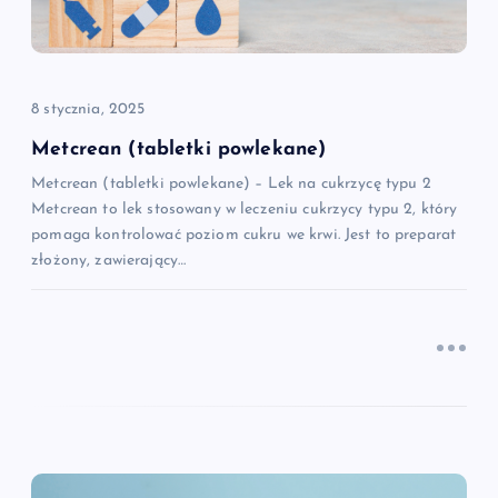
w
p
8 stycznia, 2025
i
Metcrean (tabletki powlekane)
Metcrean (tabletki powlekane) – Lek na cukrzycę typu 2
s
Metcrean to lek stosowany w leczeniu cukrzycy typu 2, który
pomaga kontrolować poziom cukru we krwi. Jest to preparat
u
złożony, zawierający…