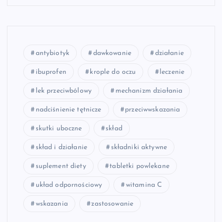
antybiotyk
dawkowanie
działanie
ibuprofen
krople do oczu
leczenie
lek przeciwbólowy
mechanizm działania
nadciśnienie tętnicze
przeciwwskazania
skutki uboczne
skład
skład i działanie
składniki aktywne
suplement diety
tabletki powlekane
układ odpornościowy
witamina C
wskazania
zastosowanie