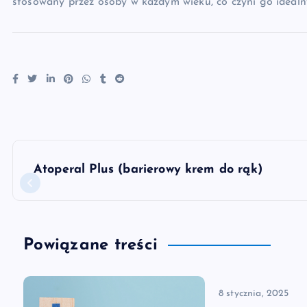
stosowany przez osoby w każdym wieku, co czyni go idealn
N
Atoperal Plus (barierowy krem do rąk)
a
w
Powiązane treści
i
8 stycznia, 2025