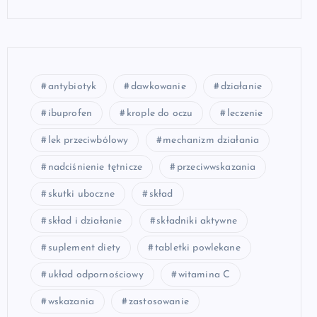
antybiotyk
dawkowanie
działanie
ibuprofen
krople do oczu
leczenie
lek przeciwbólowy
mechanizm działania
nadciśnienie tętnicze
przeciwwskazania
skutki uboczne
skład
skład i działanie
składniki aktywne
suplement diety
tabletki powlekane
układ odpornościowy
witamina C
wskazania
zastosowanie