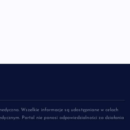
medyczna. Wszelkie informacje są udostępniane w celach
dycznym. Portal nie ponosi odpowiedzialności za działania