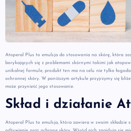
Atoperal Plus to emulsja do stosowania na skórę, która z
borykających się z problemami skórnymi takimi jak atopowe
unikalnej formule, produkt ten ma na celu nie tylko łagod
ochronnej skóry. W poniższym artykule przyjrzymy się bliżej,
może przynieść jego stosowanie.
Skład i działanie A
Atoperal Plus to emulsja, która zawiera w swoim składzie 
odżywienie oraz ochronę skóry. Wśród nich znajdują się mię