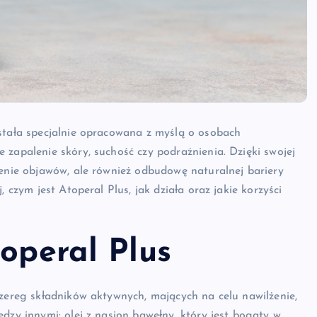
ostała specjalnie opracowana z myślą o osobach
 zapalenie skóry, suchość czy podrażnienia. Dzięki swojej
zenie objawów, ale również odbudowę naturalnej bariery
 czym jest Atoperal Plus, jak działa oraz jakie korzyści
toperal Plus
szereg składników aktywnych, mających na celu nawilżenie,
dzy innymi: olej z nasion bawełny, który jest bogaty w