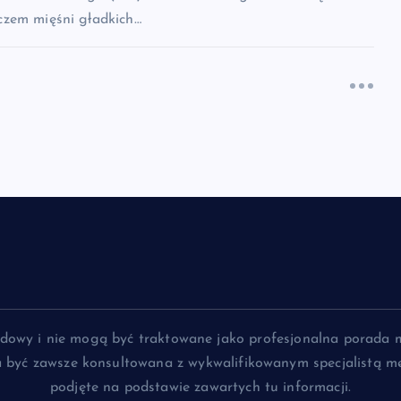
zem mięśni gładkich…
lądowy i nie mogą być traktowane jako profesjonalna porada 
na być zawsze konsultowana z wykwalifikowanym specjalistą me
podjęte na podstawie zawartych tu informacji.