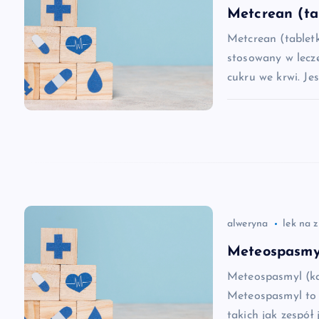
g
Metcrean (ta
a
Metcrean (tablet
stosowany w lecz
c
cukru we krwi. Je
j
a
w
alweryna
lek na 
p
Meteospasmyl
i
Meteospasmyl (ka
Meteospasmyl to 
takich jak zespół 