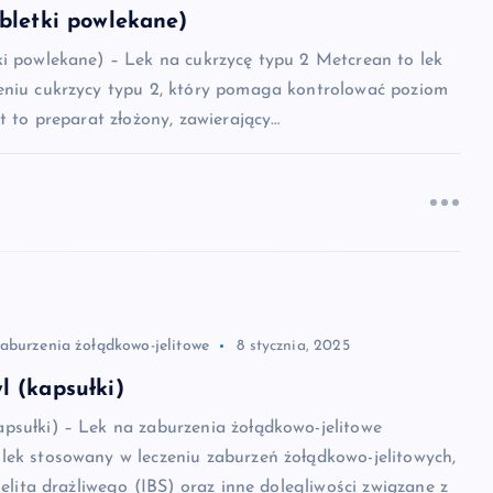
bletki powlekane)
ki powlekane) – Lek na cukrzycę typu 2 Metcrean to lek
eniu cukrzycy typu 2, który pomaga kontrolować poziom
st to preparat złożony, zawierający…
zaburzenia żołądkowo-jelitowe
8 stycznia, 2025
 (kapsułki)
psułki) – Lek na zaburzenia żołądkowo-jelitowe
lek stosowany w leczeniu zaburzeń żołądkowo-jelitowych,
jelita drażliwego (IBS) oraz inne dolegliwości związane z