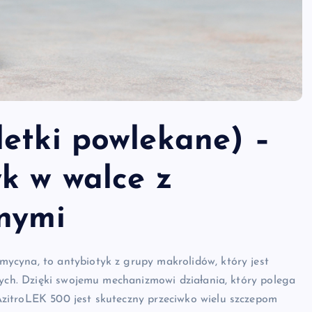
letki powlekane) –
k w walce z
jnymi
ycyna, to antybiotyk z grupy makrolidów, który jest
nych. Dzięki swojemu mechanizmowi działania, który polega
zitroLEK 500 jest skuteczny przeciwko wielu szczepom