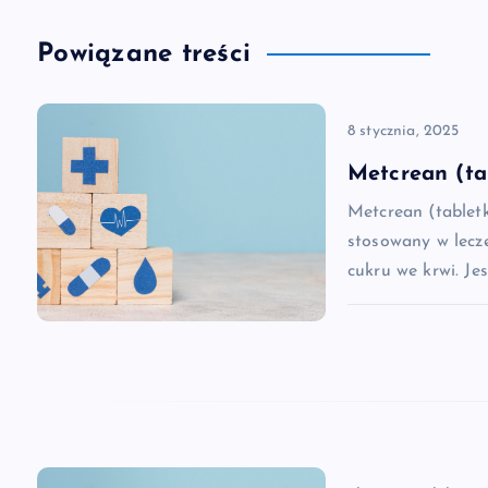
w
Powiązane treści
i
8 stycznia, 2025
g
Metcrean (ta
a
Metcrean (tablet
stosowany w lecz
c
cukru we krwi. Je
j
a
w