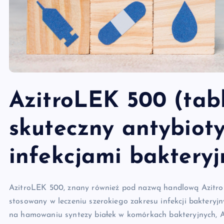
AzitroLEK 500 (tab
skuteczny antybioty
infekcjami baktery
AzitroLEK 500, znany również pod nazwą handlową Azitrom
stosowany w leczeniu szerokiego zakresu infekcji bakteryj
na hamowaniu syntezy białek w komórkach bakteryjnych, A