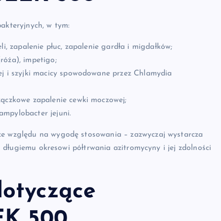
bakteryjnych, w tym:
li, zapalenie płuc, zapalenie gardła i migdałków;
(róża), impetigo;
ej i szyjki macicy spowodowane przez Chlamydia
żączkowe zapalenie cewki moczowej;
mpylobacter jejuni.
 ze względu na wygodę stosowania – zazwyczaj wystarcza
ki długiemu okresowi półtrwania azitromycyny i jej zdolności
dotyczące
EK 500