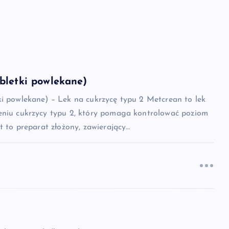
bletki powlekane)
ki powlekane) – Lek na cukrzycę typu 2 Metcrean to lek
eniu cukrzycy typu 2, który pomaga kontrolować poziom
st to preparat złożony, zawierający…