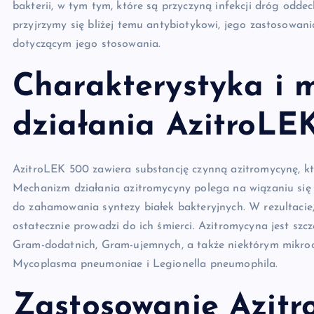
bakterii, w tym tym, które są przyczyną infekcji dróg odde
przyjrzymy się bliżej temu antybiotykowi, jego zastosowa
dotyczącym jego stosowania.
Charakterystyka i
działania AzitroLE
AzitroLEK 500 zawiera substancję czynną azitromycynę, k
Mechanizm działania azitromycyny polega na wiązaniu się
do zahamowania syntezy białek bakteryjnych. W rezultacie,
ostatecznie prowadzi do ich śmierci. Azitromycyna jest szc
Gram-dodatnich, Gram-ujemnych, a także niektórym mikr
Mycoplasma pneumoniae i Legionella pneumophila.
Zastosowanie Azit