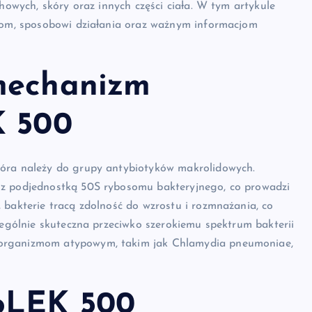
chowych, skóry oraz innych części ciała. W tym artykule
niom, sposobowi działania oraz ważnym informacjom
 mechanizm
K 500
tóra należy do grupy antybiotyków makrolidowych.
 z podjednostką 50S rybosomu bakteryjnego, co prowadzi
 bakterie tracą zdolność do wzrostu i rozmnażania, co
zególnie skuteczna przeciwko szerokiemu spektrum bakterii
oorganizmom atypowym, takim jak Chlamydia pneumoniae,
roLEK 500