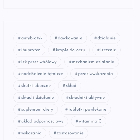
antybiotyk
dawkowanie
działanie
ibuprofen
krople do oczu
leczenie
lek przeciwbólowy
mechanizm działania
nadciśnienie tętnicze
przeciwwskazania
skutki uboczne
skład
skład i działanie
składniki aktywne
suplement diety
tabletki powlekane
układ odpornościowy
witamina C
wskazania
zastosowanie