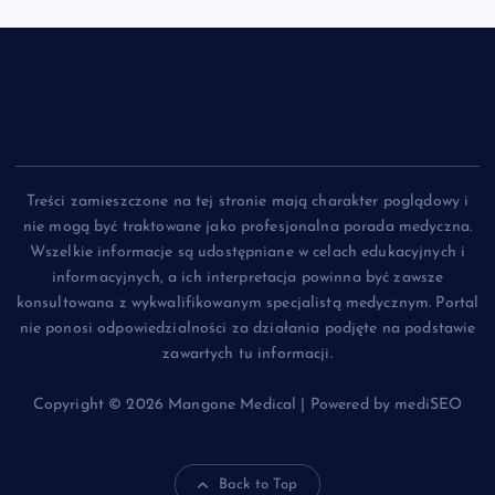
Treści zamieszczone na tej stronie mają charakter poglądowy i
nie mogą być traktowane jako profesjonalna porada medyczna.
Wszelkie informacje są udostępniane w celach edukacyjnych i
informacyjnych, a ich interpretacja powinna być zawsze
konsultowana z wykwalifikowanym specjalistą medycznym. Portal
nie ponosi odpowiedzialności za działania podjęte na podstawie
zawartych tu informacji.
Copyright © 2026 Mangone Medical | Powered by mediSEO
Back to Top