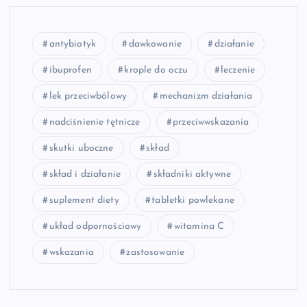
antybiotyk
dawkowanie
działanie
ibuprofen
krople do oczu
leczenie
lek przeciwbólowy
mechanizm działania
nadciśnienie tętnicze
przeciwwskazania
skutki uboczne
skład
skład i działanie
składniki aktywne
suplement diety
tabletki powlekane
układ odpornościowy
witamina C
wskazania
zastosowanie