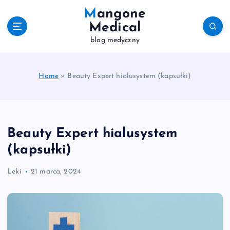
S
Mangone
k
Medical
i
blog medyczny
p
t
o
c
Home
»
Beauty Expert hialusystem (kapsułki)
o
n
t
e
Beauty Expert hialusystem
n
t
(kapsułki)
Leki
21 marca, 2024