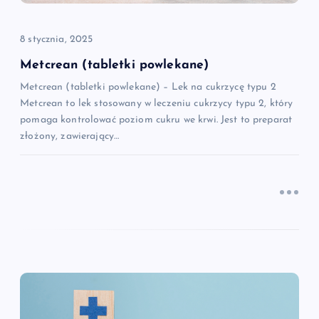
p
8 stycznia, 2025
i
Metcrean (tabletki powlekane)
Metcrean (tabletki powlekane) – Lek na cukrzycę typu 2
s
Metcrean to lek stosowany w leczeniu cukrzycy typu 2, który
pomaga kontrolować poziom cukru we krwi. Jest to preparat
u
złożony, zawierający…