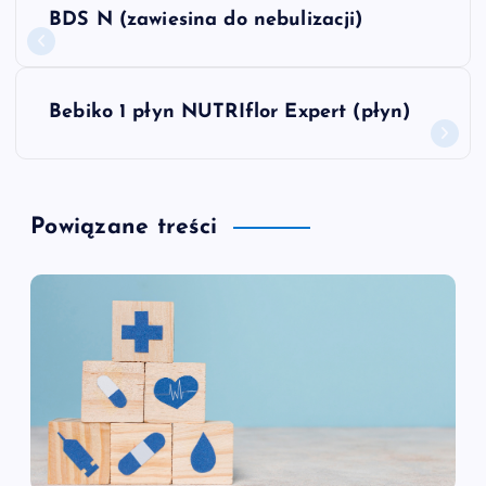
N
BDS N (zawiesina do nebulizacji)
a
w
Bebiko 1 płyn NUTRIflor Expert (płyn)
i
g
Powiązane treści
a
c
j
a
w