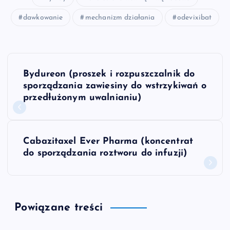
dawkowanie
mechanizm działania
odevixibat
N
Bydureon (proszek i rozpuszczalnik do
a
sporządzania zawiesiny do wstrzykiwań o
przedłużonym uwalnianiu)
w
i
Cabazitaxel Ever Pharma (koncentrat
do sporządzania roztworu do infuzji)
g
a
Powiązane treści
c