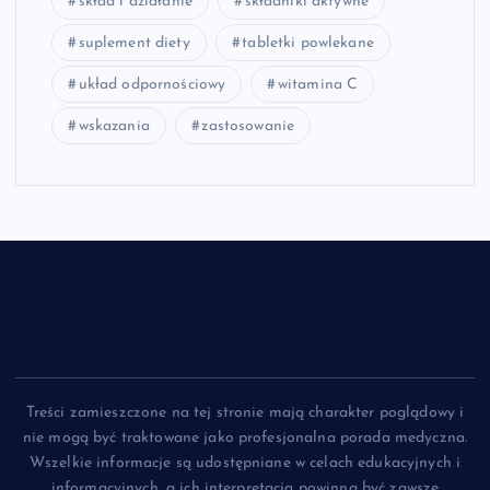
skład i działanie
składniki aktywne
suplement diety
tabletki powlekane
układ odpornościowy
witamina C
wskazania
zastosowanie
Treści zamieszczone na tej stronie mają charakter poglądowy i
nie mogą być traktowane jako profesjonalna porada medyczna.
Wszelkie informacje są udostępniane w celach edukacyjnych i
informacyjnych, a ich interpretacja powinna być zawsze