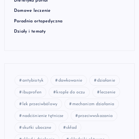
Dietetyka portal
Domowe leczenie
Poradnia ortopedyczna
Działy i tematy
antybiotyk
dawkowanie
działanie
ibuprofen
krople do oczu
leczenie
lek przeciwbólowy
mechanizm działania
nadciśnienie tętnicze
przeciwwskazania
skutki uboczne
skład