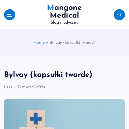
S
Mangone
k
Medical
i
blog medyczny
p
t
o
c
Home
»
Bylvay (kapsułki twarde)
o
n
t
e
Bylvay (kapsułki twarde)
n
t
Leki
21 marca, 2024