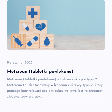
j
a
w
p
i
8 stycznia, 2025
s
Metcrean (tabletki powlekane)
u
Metcrean (tabletki powlekane) – Lek na cukrzycę typu 2
Metcrean to lek stosowany w leczeniu cukrzycy typu 2, który
pomaga kontrolować poziom cukru we krwi. Jest to preparat
złożony, zawierający…