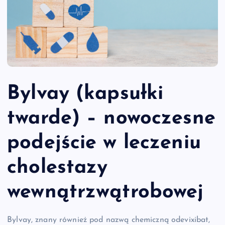
Bylvay (kapsułki
twarde) – nowoczesne
podejście w leczeniu
cholestazy
wewnątrzwątrobowej
Bylvay, znany również pod nazwą chemiczną odevixibat,