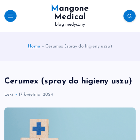
S
Mangone
k
Medical
i
blog medyczny
p
t
o
c
Home
»
Cerumex (spray do higieny uszu)
o
n
t
e
Cerumex (spray do higieny uszu)
n
t
Leki
17 kwietnia, 2024