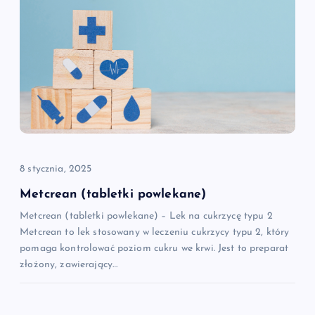
c
j
a
w
p
8 stycznia, 2025
i
Metcrean (tabletki powlekane)
Metcrean (tabletki powlekane) – Lek na cukrzycę typu 2
s
Metcrean to lek stosowany w leczeniu cukrzycy typu 2, który
pomaga kontrolować poziom cukru we krwi. Jest to preparat
u
złożony, zawierający…