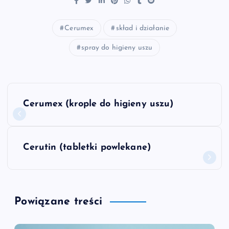
Cerumex
skład i działanie
spray do higieny uszu
N
Cerumex (krople do higieny uszu)
a
w
Cerutin (tabletki powlekane)
i
g
Powiązane treści
a