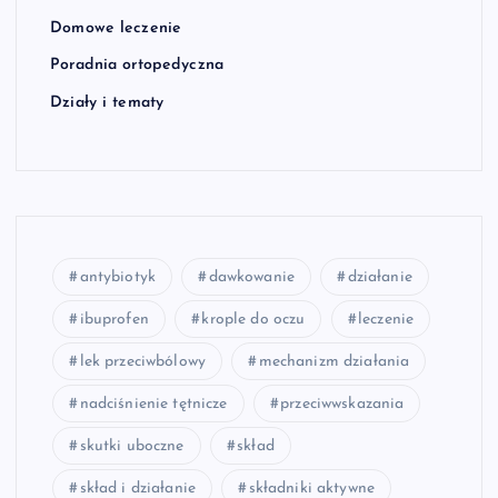
Domowe leczenie
Poradnia ortopedyczna
Działy i tematy
antybiotyk
dawkowanie
działanie
ibuprofen
krople do oczu
leczenie
lek przeciwbólowy
mechanizm działania
nadciśnienie tętnicze
przeciwwskazania
skutki uboczne
skład
skład i działanie
składniki aktywne