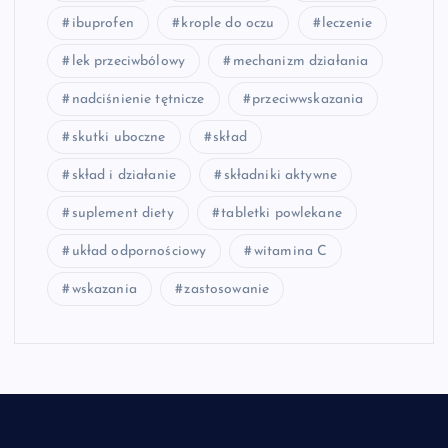
ibuprofen
krople do oczu
leczenie
lek przeciwbólowy
mechanizm działania
nadciśnienie tętnicze
przeciwwskazania
skutki uboczne
skład
skład i działanie
składniki aktywne
suplement diety
tabletki powlekane
układ odpornościowy
witamina C
wskazania
zastosowanie