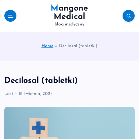
S
Mangone
k
Medical
i
blog medyczny
p
t
o
c
Home
»
Decilosal (tabletki)
o
n
t
e
Decilosal (tabletki)
n
t
Leki
18 kwietnia, 2024