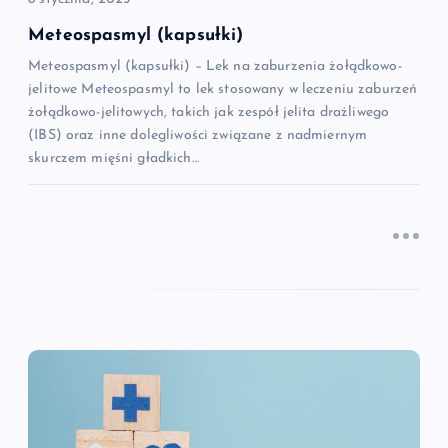
s
Meteospasmyl (kapsułki)
Meteospasmyl (kapsułki) – Lek na zaburzenia żołądkowo-
u
jelitowe Meteospasmyl to lek stosowany w leczeniu zaburzeń
żołądkowo-jelitowych, takich jak zespół jelita drażliwego
(IBS) oraz inne dolegliwości związane z nadmiernym
skurczem mięśni gładkich…