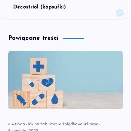
Decostriol (kapsułki)
i
g
Powiązane treści
a
c
j
a
w
p
i
alweryna
lek na zaburzenia żołądkowo-jelitowe
8 stycznia, 2025