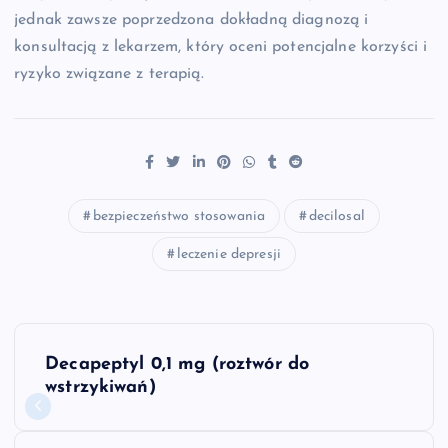
jednak zawsze poprzedzona dokładną diagnozą i
konsultacją z lekarzem, który oceni potencjalne korzyści i
ryzyko związane z terapią.
bezpieczeństwo stosowania
decilosal
leczenie depresji
N
Decapeptyl 0,1 mg (roztwór do
a
wstrzykiwań)
w