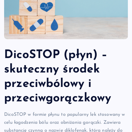
DicoSTOP (płyn) –
skuteczny środek
przeciwbólowy i
przeciwgorączkowy
DicoSTOP w formie płynu to popularny lek stosowany w
celu łagodzenia bólu oraz obniżania gorączki. Zawiera
substancję czynną o nazwie diklofenak, która należy do