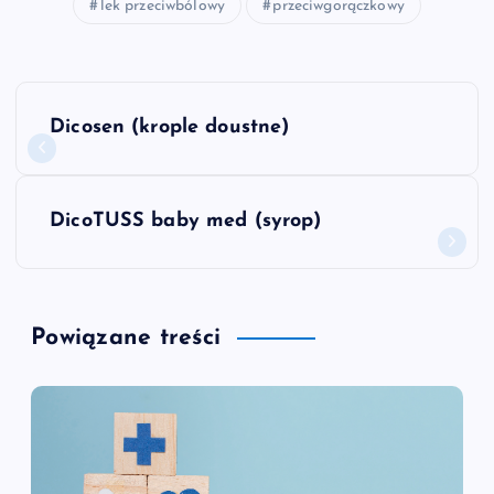
lek przeciwbólowy
przeciwgorączkowy
N
Dicosen (krople doustne)
a
w
DicoTUSS baby med (syrop)
i
g
Powiązane treści
a
c
j