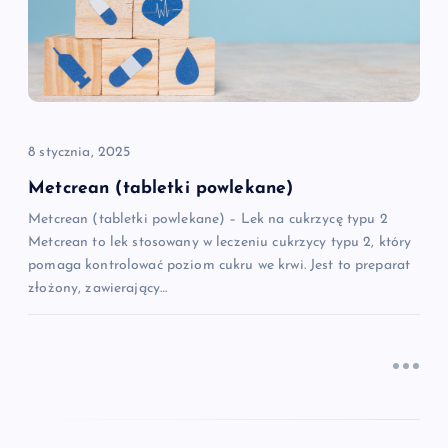
a
w
p
8 stycznia, 2025
i
Metcrean (tabletki powlekane)
Metcrean (tabletki powlekane) – Lek na cukrzycę typu 2
s
Metcrean to lek stosowany w leczeniu cukrzycy typu 2, który
pomaga kontrolować poziom cukru we krwi. Jest to preparat
u
złożony, zawierający…