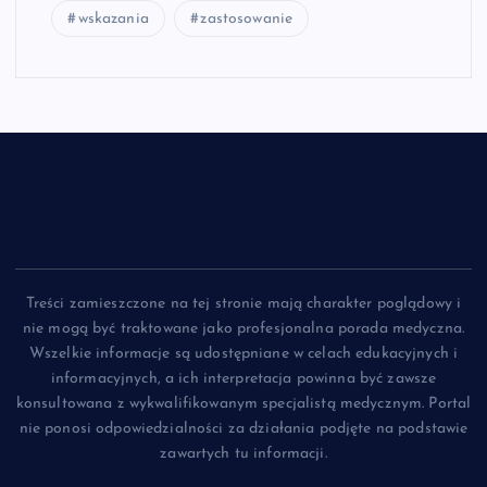
wskazania
zastosowanie
Treści zamieszczone na tej stronie mają charakter poglądowy i
nie mogą być traktowane jako profesjonalna porada medyczna.
Wszelkie informacje są udostępniane w celach edukacyjnych i
informacyjnych, a ich interpretacja powinna być zawsze
konsultowana z wykwalifikowanym specjalistą medycznym. Portal
nie ponosi odpowiedzialności za działania podjęte na podstawie
zawartych tu informacji.