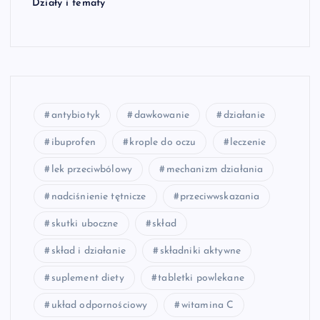
Działy i tematy
antybiotyk
dawkowanie
działanie
ibuprofen
krople do oczu
leczenie
lek przeciwbólowy
mechanizm działania
nadciśnienie tętnicze
przeciwwskazania
skutki uboczne
skład
skład i działanie
składniki aktywne
suplement diety
tabletki powlekane
układ odpornościowy
witamina C