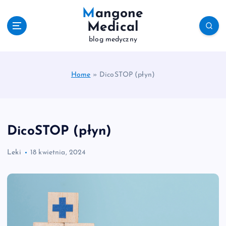
S
Mangone
k
Medical
i
blog medyczny
p
t
o
c
Home
»
DicoSTOP (płyn)
o
n
t
e
DicoSTOP (płyn)
n
t
Leki
18 kwietnia, 2024