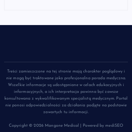
Treści zamieszczone na tej stronie mają charakter poglądowy i
nie mogą być traktowane jako profesjonalna porada medyczna.
Wszelkie informacje są udostępniane w celach edukacyjnych i
informacyjnych, a ich interpretacja powinna być zawsze
konsultowana z wykwalifikowanym specjalistą medycznym. Portal
nie ponosi odpowiedzialności za działania podjęte na podstawie
zawartych tu informacji.
Copyright © 2026 Mangone Medical | Powered by mediSEO