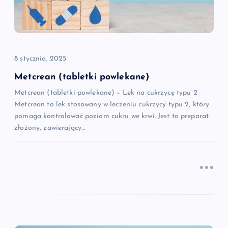
a
w
p
8 stycznia, 2025
i
Metcrean (tabletki powlekane)
Metcrean (tabletki powlekane) – Lek na cukrzycę typu 2
s
Metcrean to lek stosowany w leczeniu cukrzycy typu 2, który
pomaga kontrolować poziom cukru we krwi. Jest to preparat
u
złożony, zawierający…