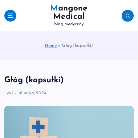
S
Mangone
k
Medical
i
blog medyczny
p
t
o
c
Home
»
Głóg (kapsułki)
o
n
t
e
Głóg (kapsułki)
n
t
Leki
16 maja, 2024