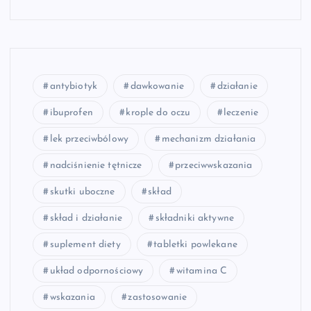
antybiotyk
dawkowanie
działanie
ibuprofen
krople do oczu
leczenie
lek przeciwbólowy
mechanizm działania
nadciśnienie tętnicze
przeciwwskazania
skutki uboczne
skład
skład i działanie
składniki aktywne
suplement diety
tabletki powlekane
układ odpornościowy
witamina C
wskazania
zastosowanie