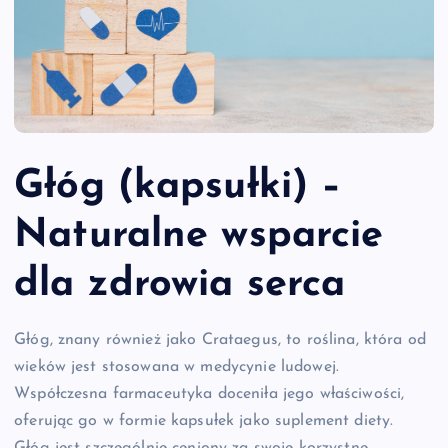
Głóg (kapsułki) –
Naturalne wsparcie
dla zdrowia serca
Głóg, znany również jako Crataegus, to roślina, która od
wieków jest stosowana w medycynie ludowej.
Współczesna farmaceutyka doceniła jego właściwości,
oferując go w formie kapsułek jako suplement diety.