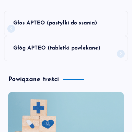
N
Głos APTEO (pastylki do ssania)
a
w
Głóg APTEO (tabletki powlekane)
i
g
Powiązane treści
a
c
j