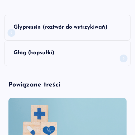
N
Glypressin (roztwór do wstrzykiwań)
a
w
Głóg (kapsułki)
i
g
Powiązane treści
a
c
j