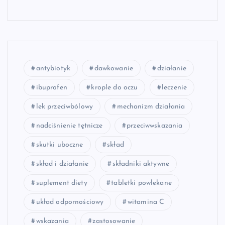
antybiotyk
dawkowanie
działanie
ibuprofen
krople do oczu
leczenie
lek przeciwbólowy
mechanizm działania
nadciśnienie tętnicze
przeciwwskazania
skutki uboczne
skład
skład i działanie
składniki aktywne
suplement diety
tabletki powlekane
układ odpornościowy
witamina C
wskazania
zastosowanie