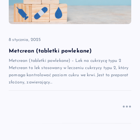
a
w
p
8 stycznia, 2025
i
Metcrean (tabletki powlekane)
Metcrean (tabletki powlekane) – Lek na cukrzycę typu 2
s
Metcrean to lek stosowany w leczeniu cukrzycy typu 2, który
pomaga kontrolować poziom cukru we krwi. Jest to preparat
u
złożony, zawierający…