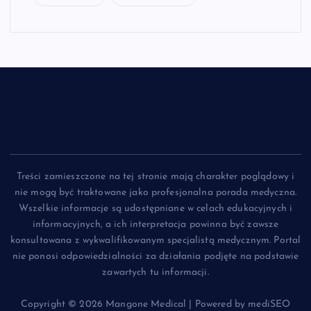
Treści zamieszczone na tej stronie mają charakter poglądowy i
nie mogą być traktowane jako profesjonalna porada medyczna.
Wszelkie informacje są udostępniane w celach edukacyjnych i
informacyjnych, a ich interpretacja powinna być zawsze
konsultowana z wykwalifikowanym specjalistą medycznym. Portal
nie ponosi odpowiedzialności za działania podjęte na podstawie
zawartych tu informacji.
Copyright © 2026 Mangone Medical | Powered by mediSEO