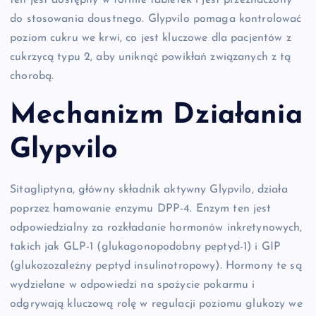
ten jest dostępny w formie tabletek i jest przeznaczony
do stosowania doustnego. Glypvilo pomaga kontrolować
poziom cukru we krwi, co jest kluczowe dla pacjentów z
cukrzycą typu 2, aby uniknąć powikłań związanych z tą
chorobą.
Mechanizm Działania
Glypvilo
Sitagliptyna, główny składnik aktywny Glypvilo, działa
poprzez hamowanie enzymu DPP-4. Enzym ten jest
odpowiedzialny za rozkładanie hormonów inkretynowych,
takich jak GLP-1 (glukagonopodobny peptyd-1) i GIP
(glukozozależny peptyd insulinotropowy). Hormony te są
wydzielane w odpowiedzi na spożycie pokarmu i
odgrywają kluczową rolę w regulacji poziomu glukozy we