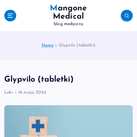
S
Mangone
k
Medical
i
blog medyczny
p
t
o
c
Home
»
Glypvilo (tabletki)
o
n
t
e
Glypvilo (tabletki)
n
t
Leki
16 maja, 2024