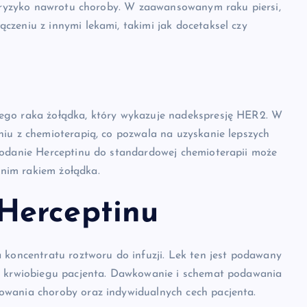
za ryzyko nawrotu choroby. W zaawansowanym raku piersi,
zeniu z innymi lekami, takimi jak docetaksel czy
ego raka żołądka, który wykazuje nadekspresję HER2. W
niu z chemioterapią, co pozwala na uzyskanie lepszych
dodanie Herceptinu do standardowej chemioterapii może
nim rakiem żołądka.
Herceptinu
 koncentratu roztworu do infuzji. Lek ten jest podawany
do krwiobiegu pacjenta. Dawkowanie i schemat podawania
owania choroby oraz indywidualnych cech pacjenta.