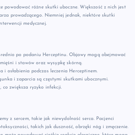
e powodować różne skutki uboczne. Większość z nich jest
rza prowadzącego. Niemniej jednak, niektóre skutki
terwencji medycznej.
ośrednio po podaniu Herceptinu. Objawy mogą obejmować
l mięśni i stawów oraz wysypkę skórną.
a i osłabienia podczas leczenia Herceptinem.
gunka i zaparcia są częstymi skutkami ubocznymi.
 co zwiększa ryzyko infekcji.
y z sercem, takie jak niewydolność serca. Pacjenci
ksyczności, takich jak duszność, obrzęki nóg i zmęczenie.