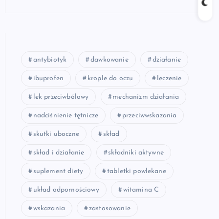
antybiotyk
dawkowanie
działanie
ibuprofen
krople do oczu
leczenie
lek przeciwbólowy
mechanizm działania
nadciśnienie tętnicze
przeciwwskazania
skutki uboczne
skład
skład i działanie
składniki aktywne
suplement diety
tabletki powlekane
układ odpornościowy
witamina C
wskazania
zastosowanie