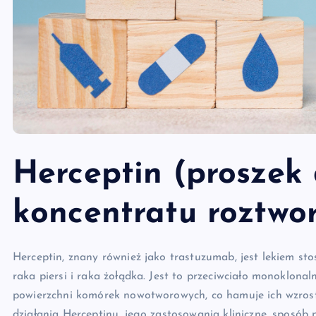
Herceptin (proszek
koncentratu roztwor
Herceptin, znany również jako trastuzumab, jest lekiem st
raka piersi i raka żołądka. Jest to przeciwciało monoklon
powierzchni komórek nowotworowych, co hamuje ich wzrost
działania Herceptinu, jego zastosowania kliniczne, sposób