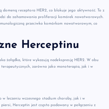
ą domeną receptora HER2, co blokuje jego aktywność. To z
wadzi do zahamowania proliferacji komórek nowotworowych.
immunologiczną przeciwko komórkom nowotworowym, co
czne Herceptinu
 raka żołądka, które wykazują nadekspresję HER2. W obu
 terapeutycznych, zarówno jako monoterapia, jak i w
o w leczeniu wczesnego stadium choroby, jak i w
iersi, Herceptin jest często podawany w połączeniu z