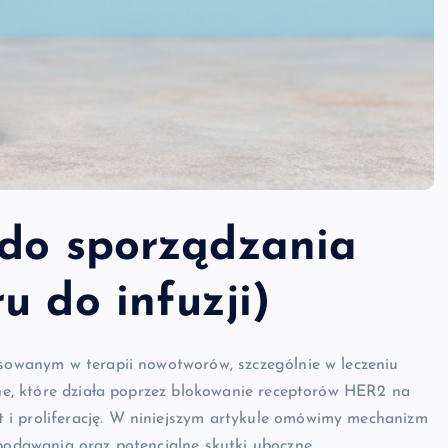
 do sporządzania
u do infuzji)
osowanym w terapii nowotworów, szczególnie w leczeniu
alne, które działa poprzez blokowanie receptorów HER2 na
 i proliferację. W niniejszym artykule omówimy mechanizm
 podawania oraz potencjalne skutki uboczne.