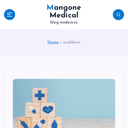
S
Mangone
k
Medical
i
blog medyczny
p
t
o
c
Home
»
acyklowir
o
n
t
e
n
t