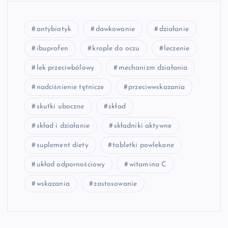
antybiotyk
dawkowanie
działanie
ibuprofen
krople do oczu
leczenie
lek przeciwbólowy
mechanizm działania
nadciśnienie tętnicze
przeciwwskazania
skutki uboczne
skład
skład i działanie
składniki aktywne
suplement diety
tabletki powlekane
układ odpornościowy
witamina C
wskazania
zastosowanie