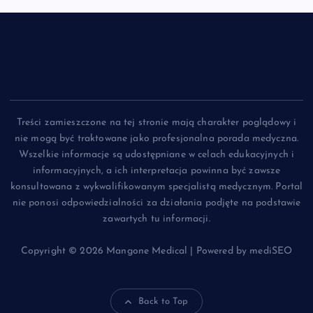
Treści zamieszczone na tej stronie mają charakter poglądowy i
nie mogą być traktowane jako profesjonalna porada medyczna.
Wszelkie informacje są udostępniane w celach edukacyjnych i
informacyjnych, a ich interpretacja powinna być zawsze
konsultowana z wykwalifikowanym specjalistą medycznym. Portal
nie ponosi odpowiedzialności za działania podjęte na podstawie
zawartych tu informacji.
Copyright © 2026 Mangone Medical | Powered by mediSEO
Back to Top