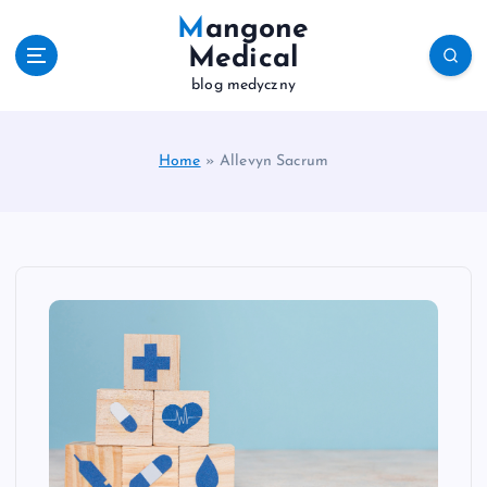
S
Mangone
k
Medical
i
blog medyczny
p
t
o
c
Home
»
Allevyn Sacrum
o
n
t
e
n
t