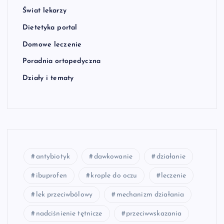
Świat lekarzy
Dietetyka portal
Domowe leczenie
Poradnia ortopedyczna
Działy i tematy
antybiotyk
dawkowanie
działanie
ibuprofen
krople do oczu
leczenie
lek przeciwbólowy
mechanizm działania
nadciśnienie tętnicze
przeciwwskazania