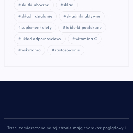
skutki uboczne
skład
skład i działanie
składniki aktywne
suplement diety
tabletki powlekane
układ odpornościowy
witamina C
wskazania
zastosowanie
Treści zamieszczone na tej stronie mają charakter poglądowy i