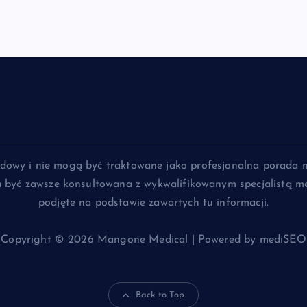
lądowy i nie mogą być traktowane jako profesjonalna porada 
na być zawsze konsultowana z wykwalifikowanym specjalistą me
podjęte na podstawie zawartych tu informacji.
Copyright © 2026 Mangone Medical | Powered by mediSEO
Back to Top