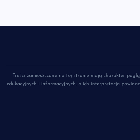
Treści zamieszczone na tej stronie mają charakter pog
edukacyjnych i informacyjnych, a ich interpretacja powin