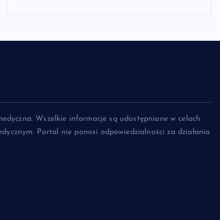
medyczna. Wszelkie informacje są udostępniane w celach
dycznym. Portal nie ponosi odpowiedzialności za działania