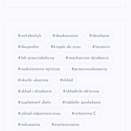
antybiotyk
dawkowanie
działanie
ibuprofen
krople do oczu
leczenie
lek przeciwbólowy
mechanizm działania
nadciśnienie tętnicze
przeciwwskazania
skutki uboczne
skład
skład i działanie
składniki aktywne
suplement diety
tabletki powlekane
układ odpornościowy
witamina C
wskazania
zastosowanie