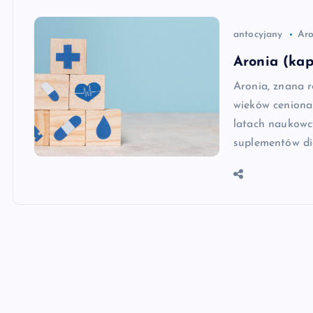
antocyjany
Aro
Aronia (kap
Aronia, znana r
wieków ceniona 
latach naukowcy
suplementów di