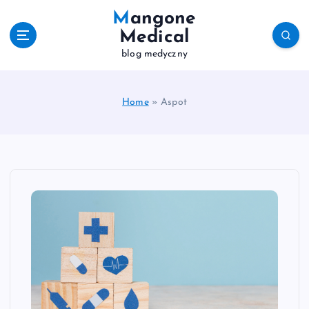
S
Mangone
k
Medical
i
blog medyczny
p
t
o
c
Home
»
Aspot
o
n
t
e
n
t