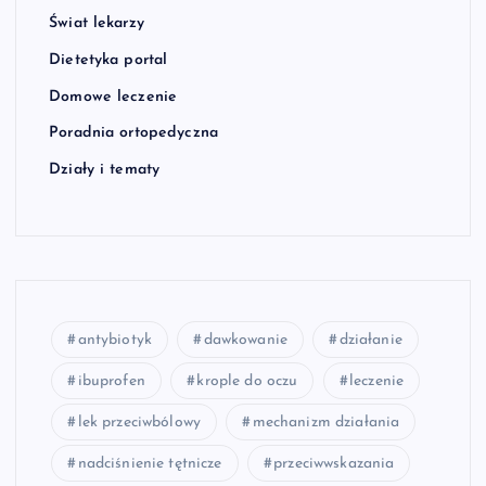
Świat lekarzy
Dietetyka portal
Domowe leczenie
Poradnia ortopedyczna
Działy i tematy
antybiotyk
dawkowanie
działanie
ibuprofen
krople do oczu
leczenie
lek przeciwbólowy
mechanizm działania
nadciśnienie tętnicze
przeciwwskazania