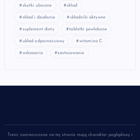
skutki uboczne
skład
skład i działanie
składniki aktywne
suplement diety
tabletki powlekane
układ odpornościowy
witamina C
wskazania
zastosowanie
Treści zamieszczone na tej stronie mają charakter poglądowy i