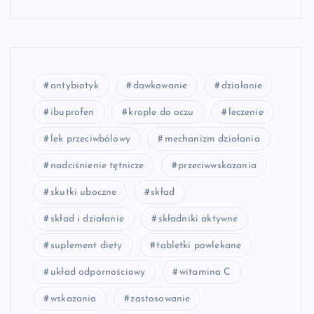
antybiotyk
dawkowanie
działanie
ibuprofen
krople do oczu
leczenie
lek przeciwbólowy
mechanizm działania
nadciśnienie tętnicze
przeciwwskazania
skutki uboczne
skład
skład i działanie
składniki aktywne
suplement diety
tabletki powlekane
układ odpornościowy
witamina C
wskazania
zastosowanie