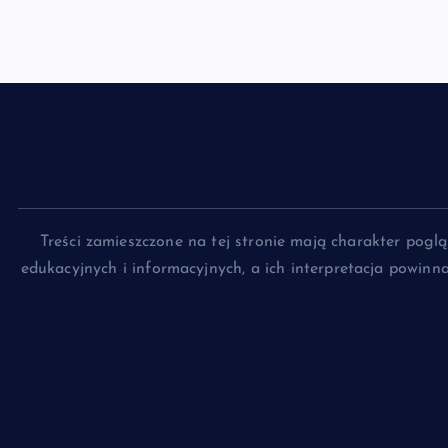
Treści zamieszczone na tej stronie mają charakter pog
edukacyjnych i informacyjnych, a ich interpretacja powin