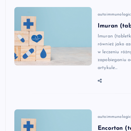
autoimmunologic
Imuran (tab
Imuran (tabletk
również jako a
w leczeniu róż
zapobieganiu o
artykule…
autoimmunologic
Encorton (t