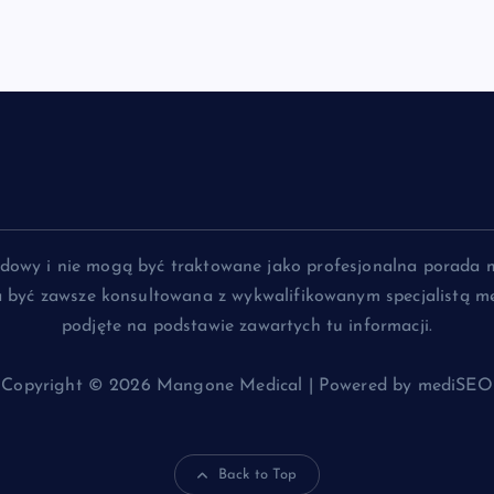
lądowy i nie mogą być traktowane jako profesjonalna porada 
na być zawsze konsultowana z wykwalifikowanym specjalistą me
podjęte na podstawie zawartych tu informacji.
Copyright © 2026 Mangone Medical | Powered by mediSEO
Back to Top