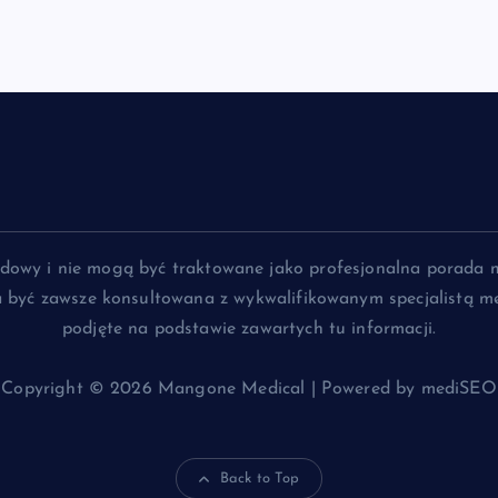
lądowy i nie mogą być traktowane jako profesjonalna porada 
na być zawsze konsultowana z wykwalifikowanym specjalistą me
podjęte na podstawie zawartych tu informacji.
Copyright © 2026 Mangone Medical | Powered by mediSEO
Back to Top