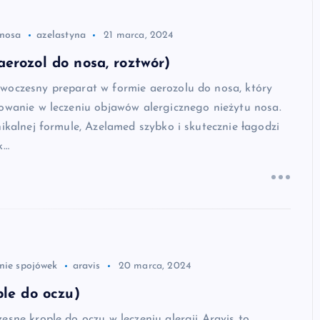
 nosa
azelastyna
21 marca, 2024
erozol do nosa, roztwór)
woczesny preparat w formie aerozolu do nosa, który
owanie w leczeniu objawów alergicznego nieżytu nosa.
nikalnej formule, Azelamed szybko i skutecznie łagodzi
k…
enie spojówek
aravis
20 marca, 2024
ple do oczu)
esne krople do oczu w leczeniu alergii Aravis to