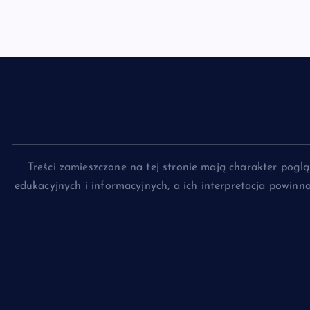
Treści zamieszczone na tej stronie mają charakter pog
edukacyjnych i informacyjnych, a ich interpretacja powin