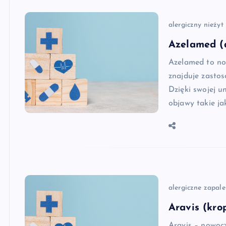
alergiczny nieżyt
Azelamed (a
Azelamed to no
znajduje zastos
Dzięki swojej u
objawy takie ja
alergiczne zapal
Aravis (kro
Aravis – nowocz