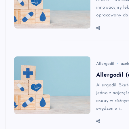
innowacyjny lek
opracowany do w
Allergodil
azel
Allergodil 
Allergodil: Sku
jedno z najczęś
osoby w różnym 
swędzenie i…