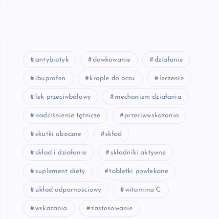
antybiotyk
dawkowanie
działanie
ibuprofen
krople do oczu
leczenie
lek przeciwbólowy
mechanizm działania
nadciśnienie tętnicze
przeciwwskazania
skutki uboczne
skład
skład i działanie
składniki aktywne
suplement diety
tabletki powlekane
układ odpornościowy
witamina C
wskazania
zastosowanie