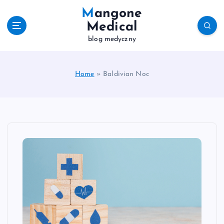
S
Mangone
k
Medical
i
blog medyczny
p
t
o
c
Home
»
Baldivian Noc
o
n
t
e
n
t