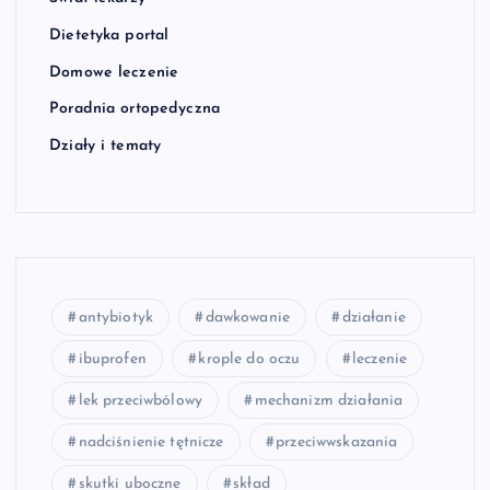
Dietetyka portal
Domowe leczenie
Poradnia ortopedyczna
Działy i tematy
antybiotyk
dawkowanie
działanie
ibuprofen
krople do oczu
leczenie
lek przeciwbólowy
mechanizm działania
nadciśnienie tętnicze
przeciwwskazania
skutki uboczne
skład