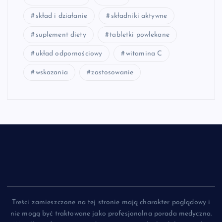
skład i działanie
składniki aktywne
suplement diety
tabletki powlekane
układ odpornościowy
witamina C
wskazania
zastosowanie
Treści zamieszczone na tej stronie mają charakter poglądowy i
nie mogą być traktowane jako profesjonalna porada medyczna.