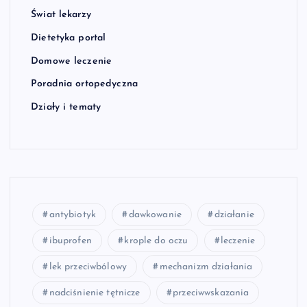
Świat lekarzy
Dietetyka portal
Domowe leczenie
Poradnia ortopedyczna
Działy i tematy
antybiotyk
dawkowanie
działanie
ibuprofen
krople do oczu
leczenie
lek przeciwbólowy
mechanizm działania
nadciśnienie tętnicze
przeciwwskazania