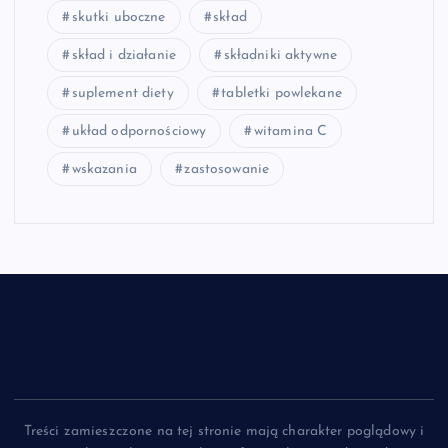
skutki uboczne
skład
skład i działanie
składniki aktywne
suplement diety
tabletki powlekane
układ odpornościowy
witamina C
wskazania
zastosowanie
Treści zamieszczone na tej stronie mają charakter poglądowy i