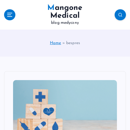
S
Mangone
k
Medical
i
blog medyczny
p
t
o
c
Home
»
bespres
o
n
t
e
n
t