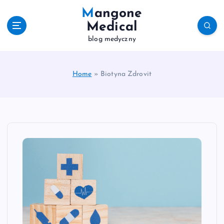
S
Mangone
k
Medical
i
blog medyczny
p
t
o
c
Home
»
Biotyna Zdrovit
o
n
t
e
n
t