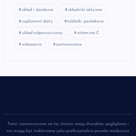
skład i działanie
składniki aktywne
suplement diety
tabletki powlekane
układ odpornościowy
witamina C
wskazania
zastosowanie
Treści zamieszczone na tej stronie mają charakter poglądowy i
nie mogą być traktowane jako profesjonalna porada medyczna.