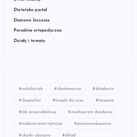
Dietetyka portal
Domowe leczenie
Poradnia ortopedyczna
Działy i tematy
antybiotyk
dawkowanie
działanie
ibuprofen
krople do oczu
leczenie
lek przeciwbólowy
mechanizm działania
nadciśnienie tętnicze
przeciwwskazania
skutki uboczne
skład