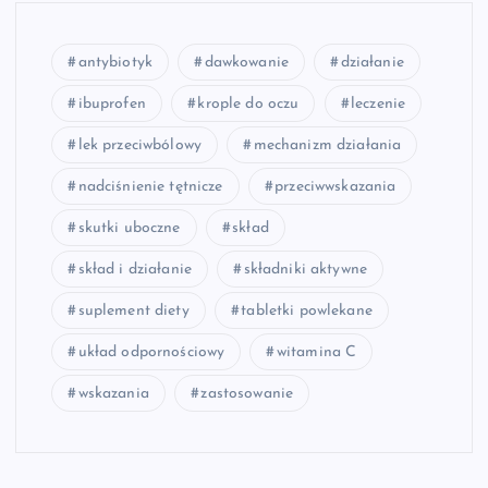
antybiotyk
dawkowanie
działanie
ibuprofen
krople do oczu
leczenie
lek przeciwbólowy
mechanizm działania
nadciśnienie tętnicze
przeciwwskazania
skutki uboczne
skład
skład i działanie
składniki aktywne
suplement diety
tabletki powlekane
układ odpornościowy
witamina C
wskazania
zastosowanie