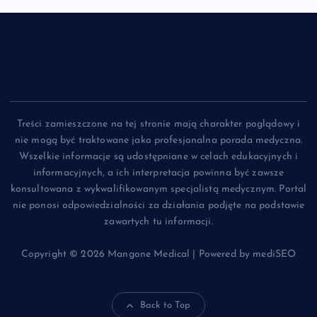
Treści zamieszczone na tej stronie mają charakter poglądowy i
nie mogą być traktowane jako profesjonalna porada medyczna.
Wszelkie informacje są udostępniane w celach edukacyjnych i
informacyjnych, a ich interpretacja powinna być zawsze
konsultowana z wykwalifikowanym specjalistą medycznym. Portal
nie ponosi odpowiedzialności za działania podjęte na podstawie
zawartych tu informacji.
Copyright © 2026 Mangone Medical | Powered by mediSEO
Back to Top