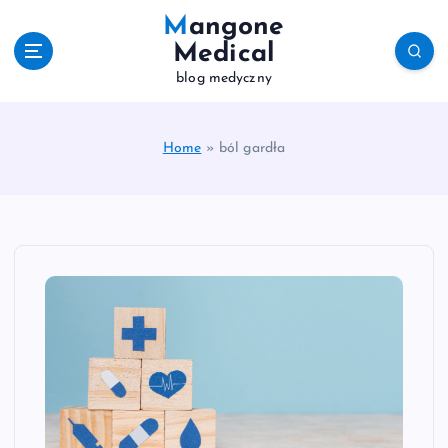
S
Mangone
k
Medical
i
blog medyczny
p
t
o
c
Home
»
ból gardła
o
n
t
e
n
t