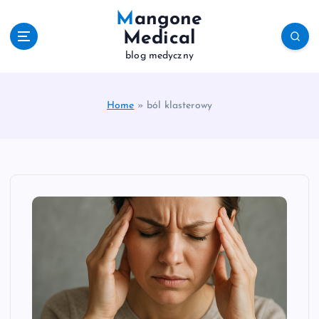
S
Mangone
k
Medical
i
blog medyczny
p
t
o
c
Home
»
ból klasterowy
o
n
t
e
n
t