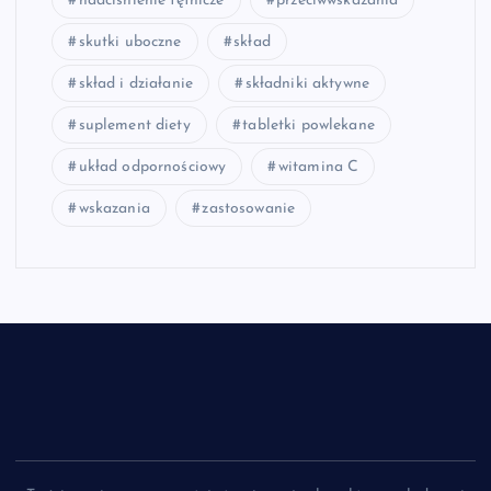
nadciśnienie tętnicze
przeciwwskazania
skutki uboczne
skład
skład i działanie
składniki aktywne
suplement diety
tabletki powlekane
układ odpornościowy
witamina C
wskazania
zastosowanie