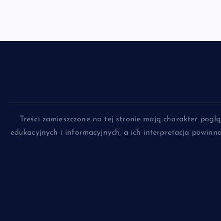
Treści zamieszczone na tej stronie mają charakter pog
edukacyjnych i informacyjnych, a ich interpretacja powin