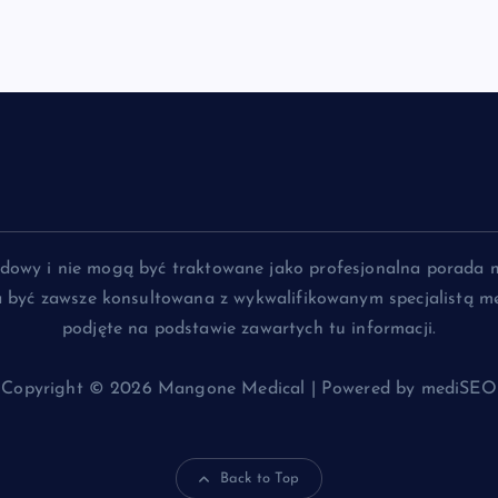
lądowy i nie mogą być traktowane jako profesjonalna porada 
na być zawsze konsultowana z wykwalifikowanym specjalistą me
podjęte na podstawie zawartych tu informacji.
Copyright © 2026 Mangone Medical | Powered by mediSEO
Back to Top