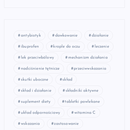
antybiotyk
dawkowanie
działanie
ibuprofen
krople do oczu
leczenie
lek przeciwbólowy
mechanizm działania
nadciśnienie tętnicze
przeciwwskazania
skutki uboczne
skład
skład i działanie
składniki aktywne
suplement diety
tabletki powlekane
układ odpornościowy
witamina C
wskazania
zastosowanie