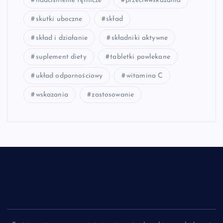
nadciśnienie tętnicze
przeciwwskazania
skutki uboczne
skład
skład i działanie
składniki aktywne
suplement diety
tabletki powlekane
układ odpornościowy
witamina C
wskazania
zastosowanie