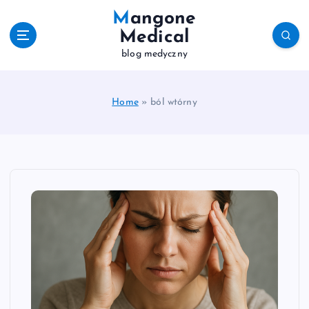
S
Mangone
k
Medical
i
blog medyczny
p
t
o
c
Home
»
ból wtórny
o
n
t
e
n
t