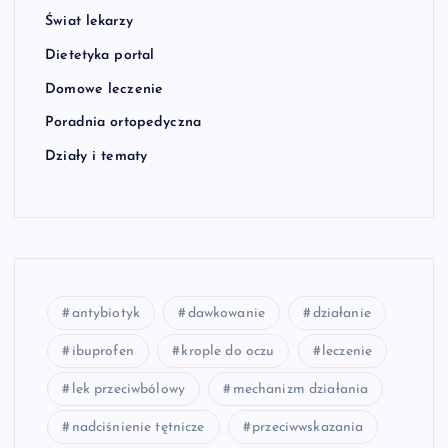
Świat lekarzy
Dietetyka portal
Domowe leczenie
Poradnia ortopedyczna
Działy i tematy
antybiotyk
dawkowanie
działanie
ibuprofen
krople do oczu
leczenie
lek przeciwbólowy
mechanizm działania
nadciśnienie tętnicze
przeciwwskazania