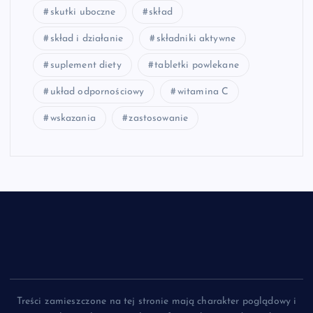
skutki uboczne
skład
skład i działanie
składniki aktywne
suplement diety
tabletki powlekane
układ odpornościowy
witamina C
wskazania
zastosowanie
Treści zamieszczone na tej stronie mają charakter poglądowy i