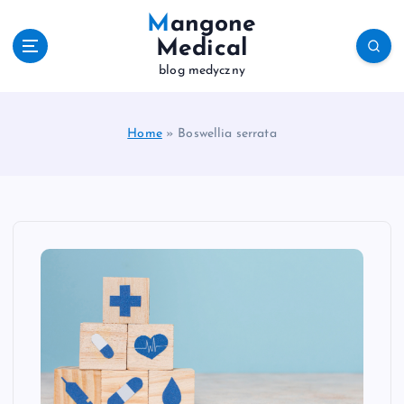
S
Mangone
k
Medical
i
blog medyczny
p
t
o
c
Home
»
Boswellia serrata
o
n
t
e
n
t