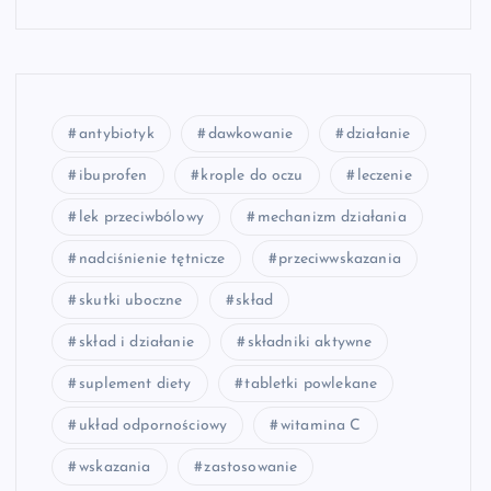
antybiotyk
dawkowanie
działanie
ibuprofen
krople do oczu
leczenie
lek przeciwbólowy
mechanizm działania
nadciśnienie tętnicze
przeciwwskazania
skutki uboczne
skład
skład i działanie
składniki aktywne
suplement diety
tabletki powlekane
układ odpornościowy
witamina C
wskazania
zastosowanie