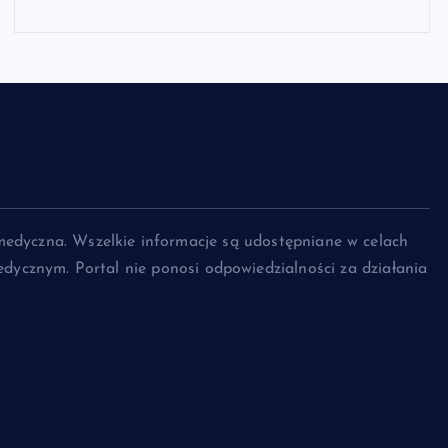
medyczna. Wszelkie informacje są udostępniane w celach
dycznym. Portal nie ponosi odpowiedzialności za działania