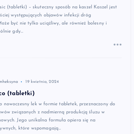
ic (tabletki) – skuteczny sposób na kaszel Kaszel jest
ściej występujących objawów infekcji dróg
że być nie tylko uciążliwy, ale również bolesny i
gólnie gdy…
mheksyna
19 kwietnia, 2024
o (tabletki)
o nowoczesny lek w formie tabletek, przeznaczony do
awów związanych z nadmierną produkcją śluzu w
owych. Jego unikalna formuła opiera się na
tywnych, które wspomagają…