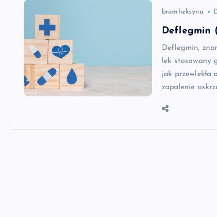
bromheksyna
Deflegmin 
Deflegmin, znan
lek stosowany 
jak przewlekła
zapalenie oskrz