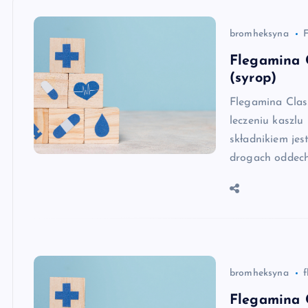
bromheksyna
F
Flegamina 
(syrop)
Flegamina Clas
leczeniu kaszlu
składnikiem jes
drogach oddech
bromheksyna
f
Flegamina C