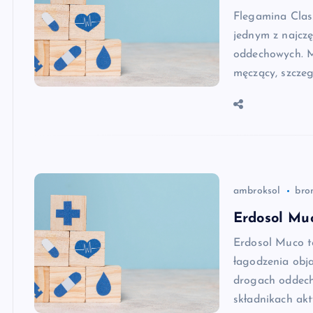
Flegamina Class
jednym z najczę
oddechowych. Mo
męczący, szcze
ambroksol
bro
Erdosol Muc
Erdosol Muco t
łagodzenia obj
drogach oddech
składnikach ak