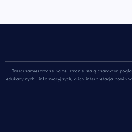
Treści zamieszczone na tej stronie mają charakter pog
edukacyjnych i informacyjnych, a ich interpretacja powin