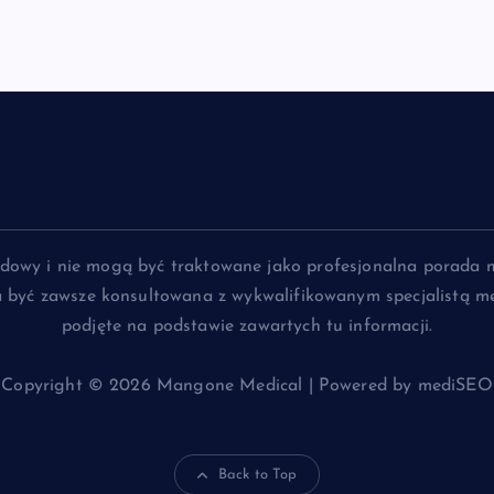
lądowy i nie mogą być traktowane jako profesjonalna porada 
na być zawsze konsultowana z wykwalifikowanym specjalistą me
podjęte na podstawie zawartych tu informacji.
Copyright © 2026 Mangone Medical | Powered by mediSEO
Back to Top