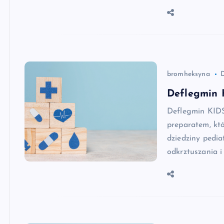
bromheksyna
Deflegmin 
Deflegmin KIDS,
preparatem, któ
dziedziny pedia
odkrztuszania 