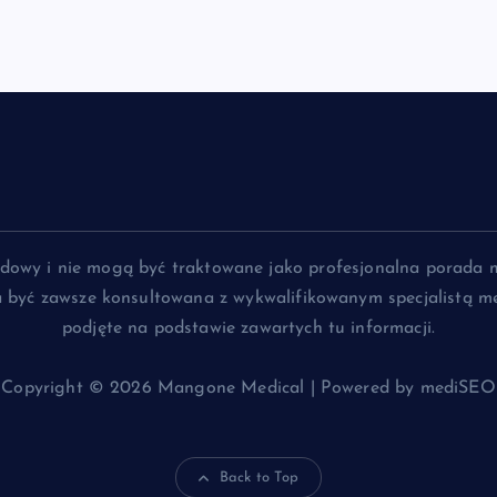
lądowy i nie mogą być traktowane jako profesjonalna porada 
na być zawsze konsultowana z wykwalifikowanym specjalistą me
podjęte na podstawie zawartych tu informacji.
Copyright © 2026 Mangone Medical | Powered by mediSEO
Back to Top