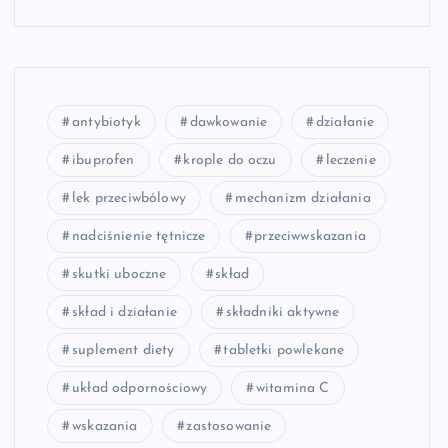
antybiotyk
dawkowanie
działanie
ibuprofen
krople do oczu
leczenie
lek przeciwbólowy
mechanizm działania
nadciśnienie tętnicze
przeciwwskazania
skutki uboczne
skład
skład i działanie
składniki aktywne
suplement diety
tabletki powlekane
układ odpornościowy
witamina C
wskazania
zastosowanie