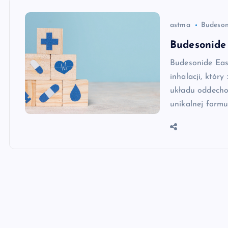
astma
Budeson
Budesonide 
Budesonide Eas
inhalacji, któr
układu oddechow
unikalnej formu