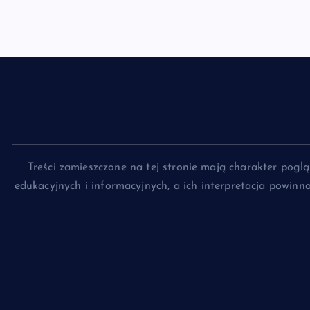
Treści zamieszczone na tej stronie mają charakter pog
edukacyjnych i informacyjnych, a ich interpretacja powin