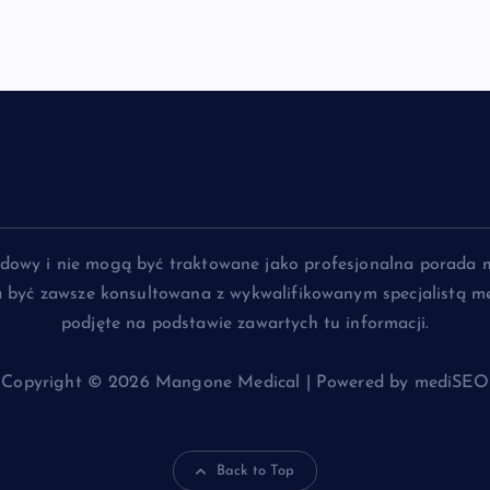
lądowy i nie mogą być traktowane jako profesjonalna porada 
na być zawsze konsultowana z wykwalifikowanym specjalistą me
podjęte na podstawie zawartych tu informacji.
Copyright © 2026 Mangone Medical | Powered by mediSEO
Back to Top