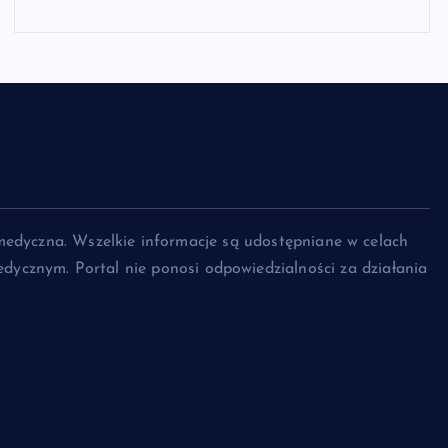
medyczna. Wszelkie informacje są udostępniane w celach
dycznym. Portal nie ponosi odpowiedzialności za działania