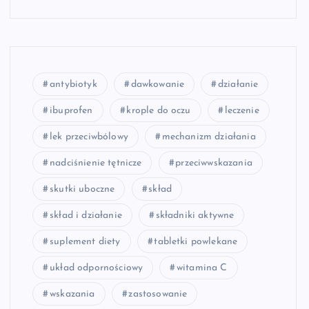
antybiotyk
dawkowanie
działanie
ibuprofen
krople do oczu
leczenie
lek przeciwbólowy
mechanizm działania
nadciśnienie tętnicze
przeciwwskazania
skutki uboczne
skład
skład i działanie
składniki aktywne
suplement diety
tabletki powlekane
układ odpornościowy
witamina C
wskazania
zastosowanie