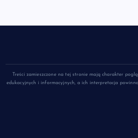
Treści zamieszczone na tej stronie mają charakter pog
edukacyjnych i informacyjnych, a ich interpretacja powin