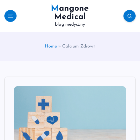
S
Mangone
k
Medical
i
blog medyczny
p
t
o
c
Home
»
Calcium Zdrovit
o
n
t
e
n
t