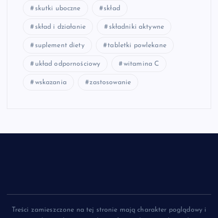
skutki uboczne
skład
skład i działanie
składniki aktywne
suplement diety
tabletki powlekane
układ odpornościowy
witamina C
wskazania
zastosowanie
Treści zamieszczone na tej stronie mają charakter poglądowy i