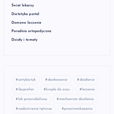
Świat lekarzy
Dietetyka portal
Domowe leczenie
Poradnia ortopedyczna
Działy i tematy
antybiotyk
dawkowanie
działanie
ibuprofen
krople do oczu
leczenie
lek przeciwbólowy
mechanizm działania
nadciśnienie tętnicze
przeciwwskazania