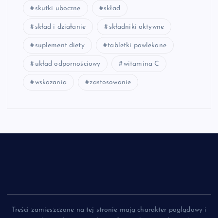
skutki uboczne
skład
skład i działanie
składniki aktywne
suplement diety
tabletki powlekane
układ odpornościowy
witamina C
wskazania
zastosowanie
Treści zamieszczone na tej stronie mają charakter poglądowy i