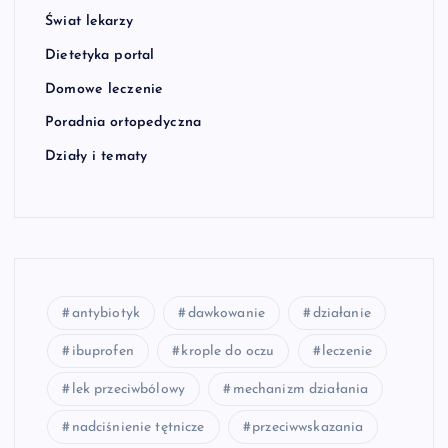
Świat lekarzy
Dietetyka portal
Domowe leczenie
Poradnia ortopedyczna
Działy i tematy
antybiotyk
dawkowanie
działanie
ibuprofen
krople do oczu
leczenie
lek przeciwbólowy
mechanizm działania
nadciśnienie tętnicze
przeciwwskazania