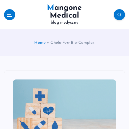
S
Mangone
k
Medical
i
blog medyczny
p
t
o
c
Home
»
Chela-Ferr Bio-Complex
o
n
t
e
n
t