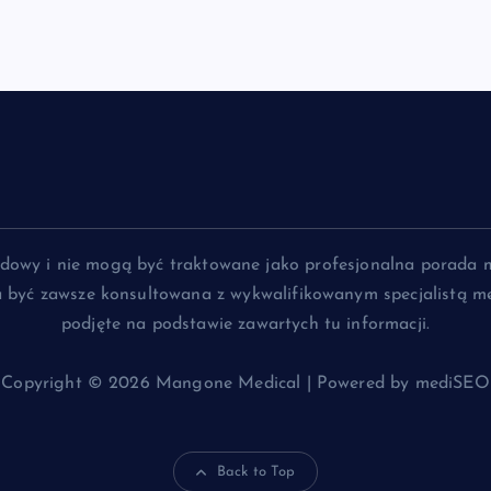
lądowy i nie mogą być traktowane jako profesjonalna porada 
na być zawsze konsultowana z wykwalifikowanym specjalistą me
podjęte na podstawie zawartych tu informacji.
Copyright © 2026 Mangone Medical | Powered by mediSEO
Back to Top