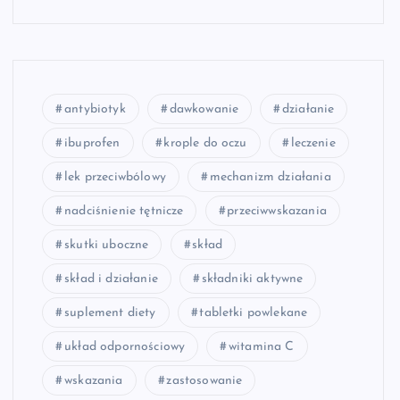
antybiotyk
dawkowanie
działanie
ibuprofen
krople do oczu
leczenie
lek przeciwbólowy
mechanizm działania
nadciśnienie tętnicze
przeciwwskazania
skutki uboczne
skład
skład i działanie
składniki aktywne
suplement diety
tabletki powlekane
układ odpornościowy
witamina C
wskazania
zastosowanie