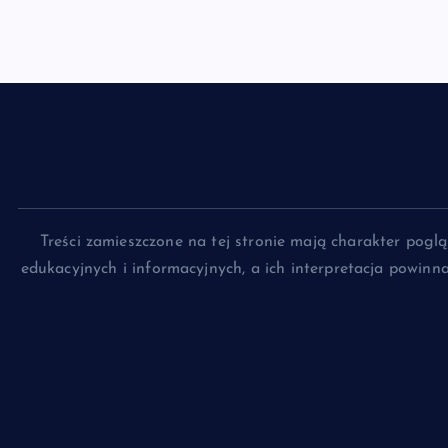
Treści zamieszczone na tej stronie mają charakter pog
edukacyjnych i informacyjnych, a ich interpretacja powin