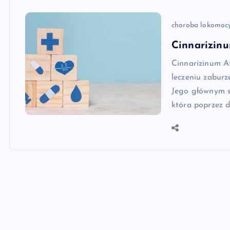
choroba lokomoc
Cinnarizinu
Cinnarizinum Af
leczeniu zabur
Jego głównym s
która poprzez d