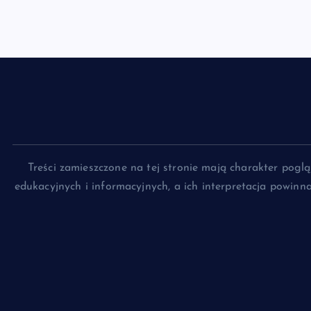
Treści zamieszczone na tej stronie mają charakter pog
edukacyjnych i informacyjnych, a ich interpretacja powin