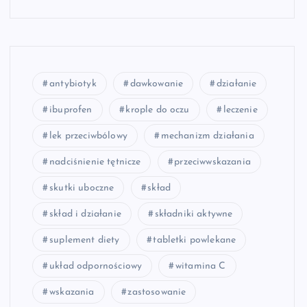
antybiotyk
dawkowanie
działanie
ibuprofen
krople do oczu
leczenie
lek przeciwbólowy
mechanizm działania
nadciśnienie tętnicze
przeciwwskazania
skutki uboczne
skład
skład i działanie
składniki aktywne
suplement diety
tabletki powlekane
układ odpornościowy
witamina C
wskazania
zastosowanie