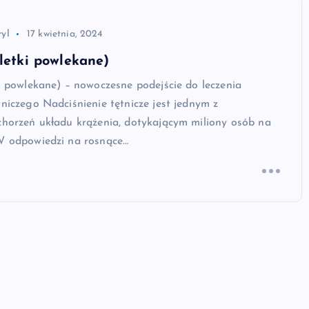
ryl
17 kwietnia, 2024
bletki powlekane)
ki powlekane) – nowoczesne podejście do leczenia
tniczego Nadciśnienie tętnicze jest jednym z
chorzeń układu krążenia, dotykającym miliony osób na
 W odpowiedzi na rosnące…