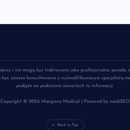
lądowy i nie mogą być traktowane jako profesjonalna porada 
na być zawsze konsultowana z wykwalifikowanym specjalistą me
podjęte na podstawie zawartych tu informacji.
Copyright © 2026 Mangone Medical | Powered by mediSEO
Back to Top