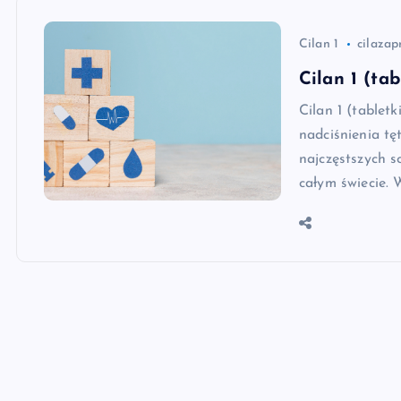
Cilan 1
cilazap
Cilan 1 (ta
Cilan 1 (tablet
nadciśnienia tę
najczęstszych s
całym świecie.