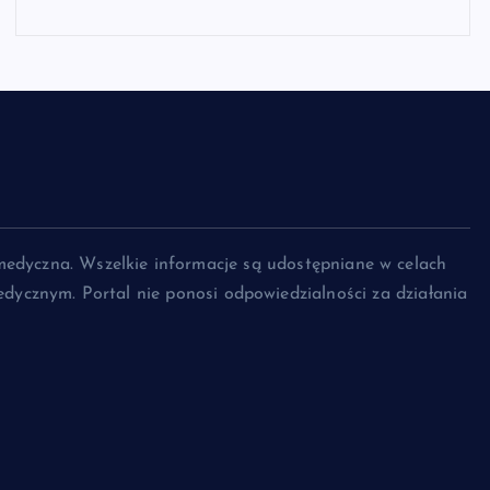
medyczna. Wszelkie informacje są udostępniane w celach
dycznym. Portal nie ponosi odpowiedzialności za działania