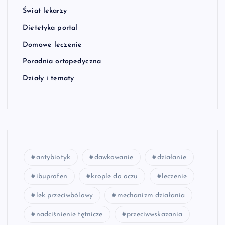
Świat lekarzy
Dietetyka portal
Domowe leczenie
Poradnia ortopedyczna
Działy i tematy
antybiotyk
dawkowanie
działanie
ibuprofen
krople do oczu
leczenie
lek przeciwbólowy
mechanizm działania
nadciśnienie tętnicze
przeciwwskazania