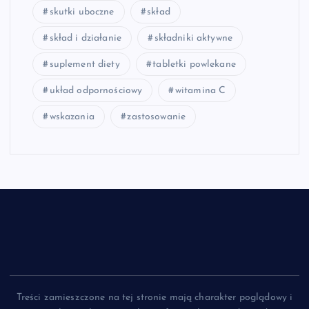
skutki uboczne
skład
skład i działanie
składniki aktywne
suplement diety
tabletki powlekane
układ odpornościowy
witamina C
wskazania
zastosowanie
Treści zamieszczone na tej stronie mają charakter poglądowy i