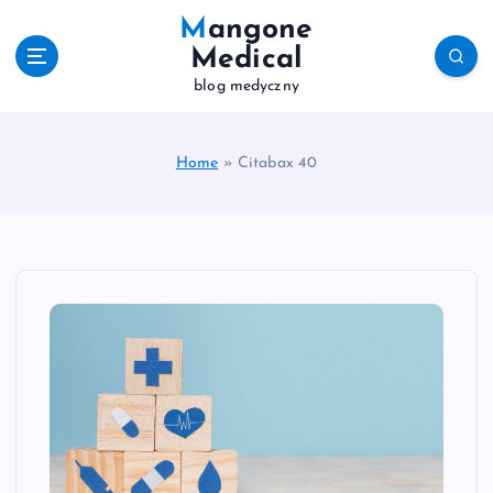
S
Mangone
k
Medical
i
blog medyczny
p
t
o
c
Home
»
Citabax 40
o
n
t
e
n
t