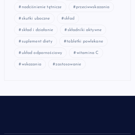
nadciśnienie tętnicze
przeciwwskazania
skutki uboczne
skład
skład i działanie
składniki aktywne
suplement diety
tabletki powlekane
układ odpornościowy
witamina C
wskazania
zastosowanie