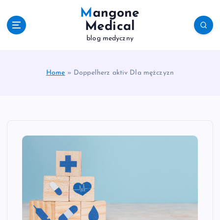
S
Mangone
k
Medical
i
blog medyczny
p
t
o
c
Home
»
Doppelherz aktiv Dla mężczyzn
o
n
t
e
n
t