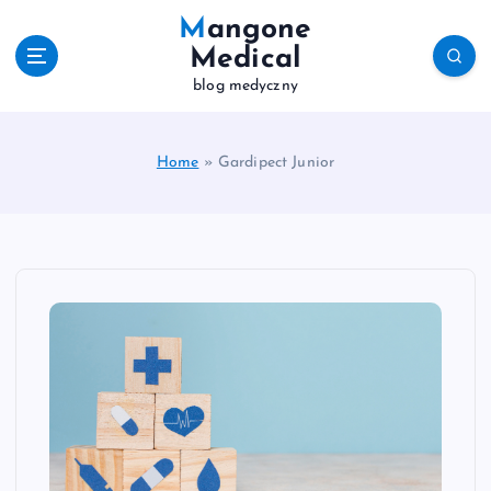
S
Mangone
k
Medical
i
blog medyczny
p
t
o
c
Home
»
Gardipect Junior
o
n
t
e
n
t