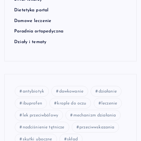
Dietetyka portal
Domowe leczenie
Poradnia ortopedyczna
Działy i tematy
antybiotyk
dawkowanie
działanie
ibuprofen
krople do oczu
leczenie
lek przeciwbólowy
mechanizm działania
nadciśnienie tętnicze
przeciwwskazania
skutki uboczne
skład