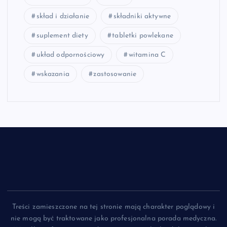
skład i działanie
składniki aktywne
suplement diety
tabletki powlekane
układ odpornościowy
witamina C
wskazania
zastosowanie
Treści zamieszczone na tej stronie mają charakter poglądowy i
nie mogą być traktowane jako profesjonalna porada medyczna.