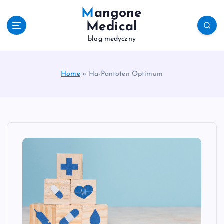
S
Mangone
k
Medical
i
blog medyczny
p
t
o
c
Home
»
Ha-Pantoten Optimum
o
n
t
e
n
t