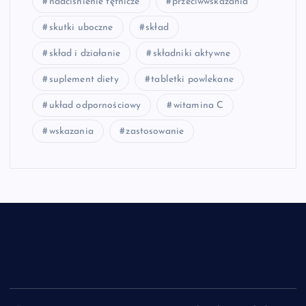
nadciśnienie tętnicze
przeciwwskazania
skutki uboczne
skład
skład i działanie
składniki aktywne
suplement diety
tabletki powlekane
układ odpornościowy
witamina C
wskazania
zastosowanie