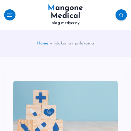
S
Mangone
k
Medical
i
blog medyczny
p
t
o
c
Home
»
lidokaina i prilokaina
o
n
t
e
n
t