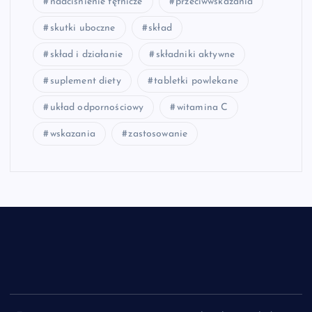
nadciśnienie tętnicze
przeciwwskazania
skutki uboczne
skład
skład i działanie
składniki aktywne
suplement diety
tabletki powlekane
układ odpornościowy
witamina C
wskazania
zastosowanie