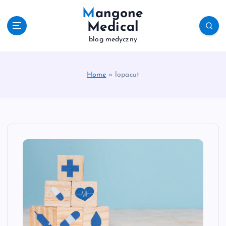
S
Mangone
k
Medical
i
blog medyczny
p
t
o
c
Home
»
lopacut
o
n
t
e
n
t