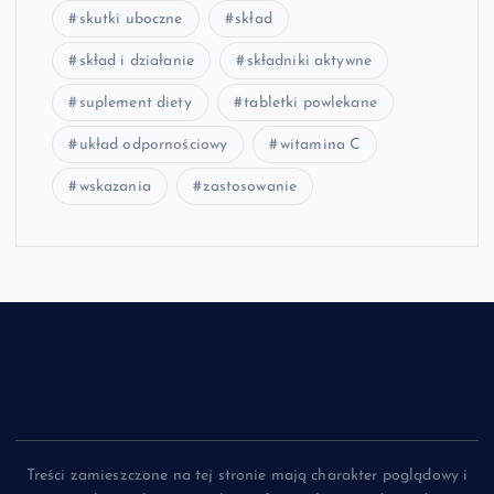
skutki uboczne
skład
skład i działanie
składniki aktywne
suplement diety
tabletki powlekane
układ odpornościowy
witamina C
wskazania
zastosowanie
Treści zamieszczone na tej stronie mają charakter poglądowy i