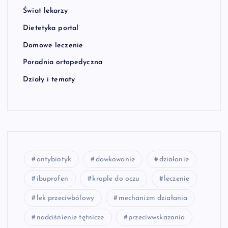
Świat lekarzy
Dietetyka portal
Domowe leczenie
Poradnia ortopedyczna
Działy i tematy
antybiotyk
dawkowanie
działanie
ibuprofen
krople do oczu
leczenie
lek przeciwbólowy
mechanizm działania
nadciśnienie tętnicze
przeciwwskazania