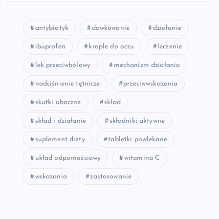
antybiotyk
dawkowanie
działanie
ibuprofen
krople do oczu
leczenie
lek przeciwbólowy
mechanizm działania
nadciśnienie tętnicze
przeciwwskazania
skutki uboczne
skład
skład i działanie
składniki aktywne
suplement diety
tabletki powlekane
układ odpornościowy
witamina C
wskazania
zastosowanie