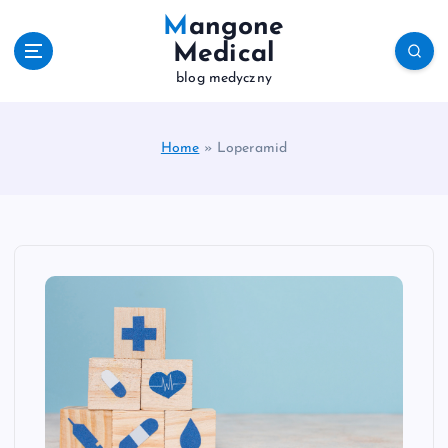
S
Mangone
k
Medical
i
blog medyczny
p
t
o
c
Home
»
Loperamid
o
n
t
e
n
t