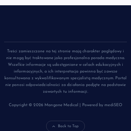
Treści zamieszczone na tej stronie mają charakter poglądowy i
nie mogą być traktowane jako profesjonalna porada medyczna.
Wszelkie informacje są udostępniane w celach edukacyjnych i
informacyjnych, a ich interpretacja powinna być zawsze
konsultowana z wykwalifikowanym specjalistą medycznym. Portal
nie ponosi odpowiedzialności za działania podjęte na podstawie
zawartych tu informacji.
Copyright © 2026 Mangone Medical | Powered by mediSEO
Back to Top