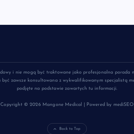
lądowy i nie mogą być traktowane jako profesjonalna porada 
na być zawsze konsultowana z wykwalifikowanym specjalistą me
podjęte na podstawie zawartych tu informacji.
Copyright © 2026 Mangone Medical | Powered by mediSEO
Back to Top