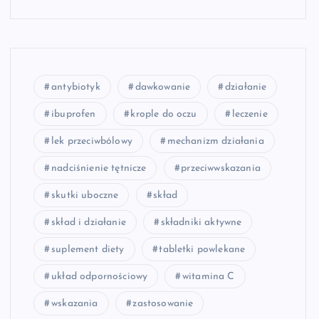
antybiotyk
dawkowanie
działanie
ibuprofen
krople do oczu
leczenie
lek przeciwbólowy
mechanizm działania
nadciśnienie tętnicze
przeciwwskazania
skutki uboczne
skład
skład i działanie
składniki aktywne
suplement diety
tabletki powlekane
układ odpornościowy
witamina C
wskazania
zastosowanie