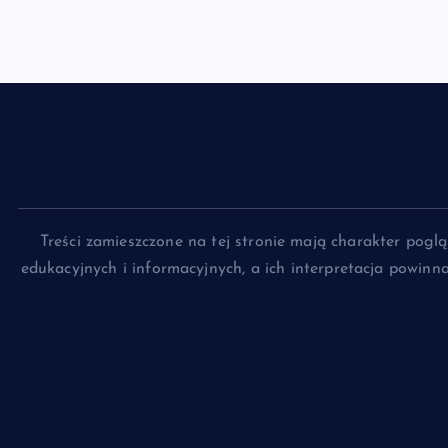
Treści zamieszczone na tej stronie mają charakter pog
edukacyjnych i informacyjnych, a ich interpretacja powin