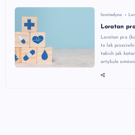
loratadyna
Lor
Loratan pro
Loratan pro (ka
to lek przeciwh
takich jak kata
artykule omówi